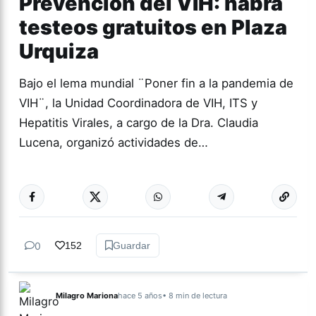
Prevención del VIH: habrá
testeos gratuitos en Plaza
Urquiza
Bajo el lema mundial ¨Poner fin a la pandemia de
VIH¨, la Unidad Coordinadora de VIH, ITS y
Hepatitis Virales, a cargo de la Dra. Claudia
Lucena, organizó actividades de…
Más acc
TUCUMÁN
0
152
Guardar
Milagro Mariona
hace 5 años
• 8 min de lectura