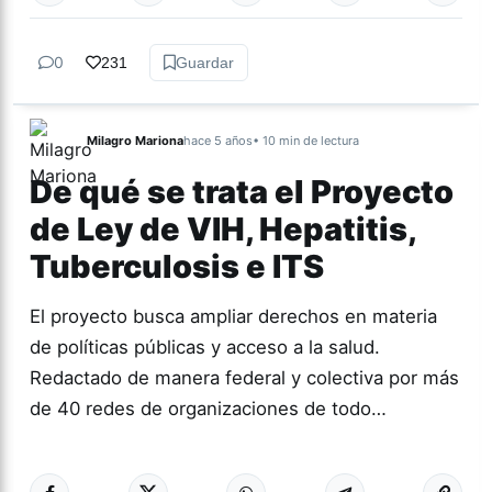
0
231
Guardar
Milagro Mariona
hace 5 años
• 10 min de lectura
De qué se trata el Proyecto
de Ley de VIH, Hepatitis,
Tuberculosis e ITS
El proyecto busca ampliar derechos en materia
de políticas públicas y acceso a la salud.
Redactado de manera federal y colectiva por más
de 40 redes de organizaciones de todo…
Más acc
ACTUALIDAD