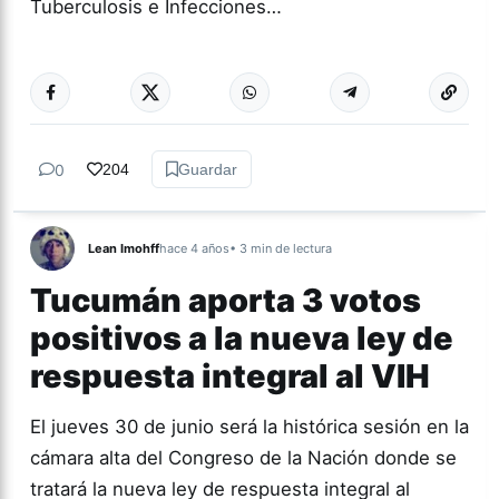
Tuberculosis e Infecciones…
Más acc
ACTUALIDAD
0
204
Guardar
Lean Imohff
hace 4 años
• 3 min de lectura
Tucumán aporta 3 votos
positivos a la nueva ley de
respuesta integral al VIH
El jueves 30 de junio será la histórica sesión en la
cámara alta del Congreso de la Nación donde se
tratará la nueva ley de respuesta integral al