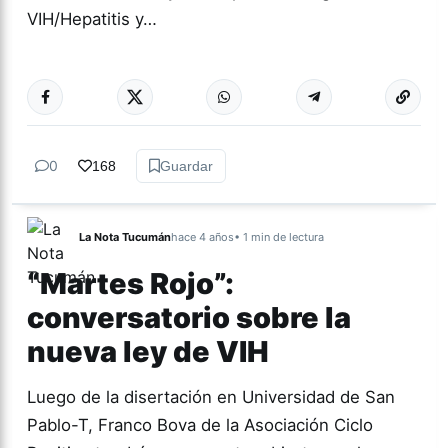
VIH/Hepatitis y…
Más acc
ACTUALIDAD
0
168
Guardar
La Nota Tucumán
hace 4 años
• 1 min de lectura
“Martes Rojo”:
conversatorio sobre la
nueva ley de VIH
Luego de la disertación en Universidad de San
Pablo-T, Franco Bova de la Asociación Ciclo