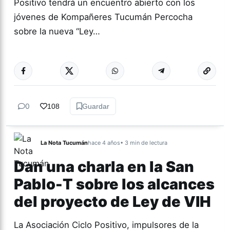
Positivo tendrá un encuentro abierto con los
jóvenes de Kompañeres Tucumán Percocha
sobre la nueva “Ley…
Más acc
ACTUALIDAD
0
108
Guardar
La Nota Tucumán
hace 4 años
• 3 min de lectura
Dan una charla en la San
Pablo-T sobre los alcances
del proyecto de Ley de VIH
La Asociación Ciclo Positivo, impulsores de la