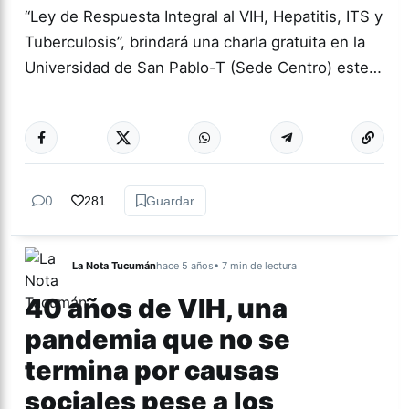
“Ley de Respuesta Integral al VIH, Hepatitis, ITS y
Tuberculosis”, brindará una charla gratuita en la
Universidad de San Pablo-T (Sede Centro) este…
Más acc
TUCUMÁN
0
281
Guardar
La Nota Tucumán
hace 5 años
• 7 min de lectura
40 años de VIH, una
pandemia que no se
termina por causas
sociales pese a los