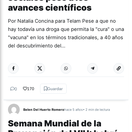
avances científicos
Por Natalia Concina para Telam Pese a que no
hay todavía una droga que permita la "cura" o una
"vacuna" en los términos tradicionales, a 40 años
del descubrimiento del…
Más acc
ACTUALIDAD
0
170
Guardar
Belen Del Huerto Romero
hace 5 años
• 2 min de lectura
Semana Mundial de la