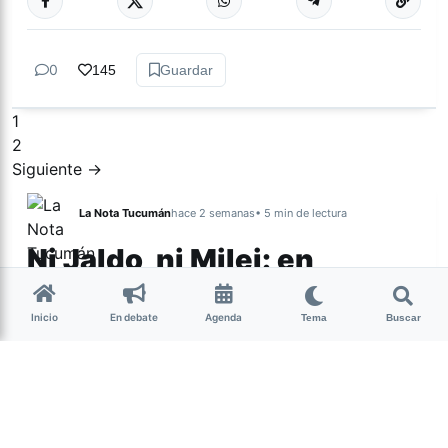
0
145
Guardar
1
2
Siguiente →
La Nota Tucumán
hace 2 semanas
• 5 min de lectura
Ni Jaldo, ni Milei: en
Tucumán hay un
electorado al que nadie
Inicio
En debate
Agenda
Tema
Buscar
mira
Una encuesta realizada por la Consultora Épica
revela la existencia de un segmento del