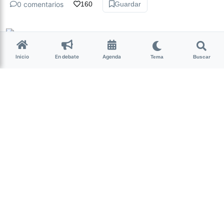
0 comentarios
160
Guardar
La Nota Tucumán
hace 4 años • 2 min de lectura
Inicio
En debate
Agenda
Tema
Buscar
Día Nacional de la prueba de
VIH: dónde testearte en
Tucumán
Actualidad