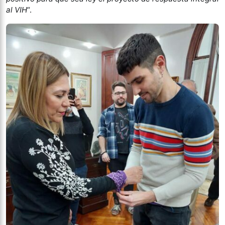
al VIH
“.