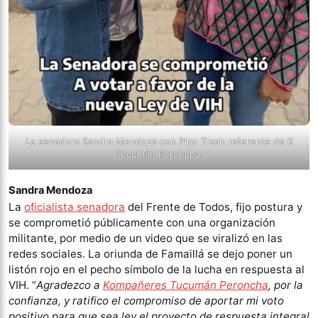
La senadora Sandra Mendoza con Pipo Trash referente de K
Tucumán Peroncha.
Sandra Mendoza
La
oficialista senadora
del Frente de Todos, fijo postura y
se comprometió públicamente con una organización
militante, por medio de un video que se viralizó en las
redes sociales. La oriunda de Famaillá se dejo poner un
listón rojo en el pecho símbolo de la lucha en respuesta al
VIH. “
Agradezco a
Kompañeres Tucumán Peroncha
, por la
confianza, y ratifico el compromiso de aportar mi voto
positivo para que sea ley el proyecto de respuesta integral