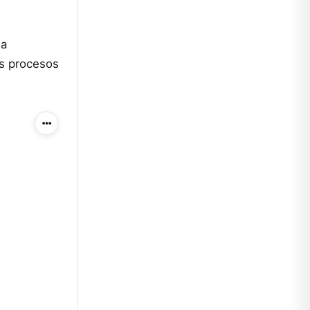
la
os procesos
Más acciones