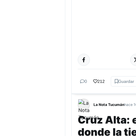
TUCUMÁN
0
212
Guardar
La Nota Tucumán
hace 1
Cruz Alta:
donde la ti