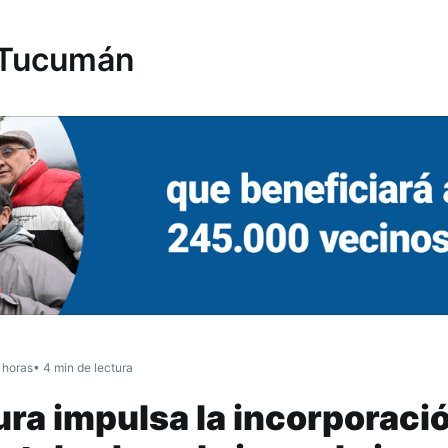
 Tucumán
 horas
• 4 min de lectura
ura impulsa la incorporaci