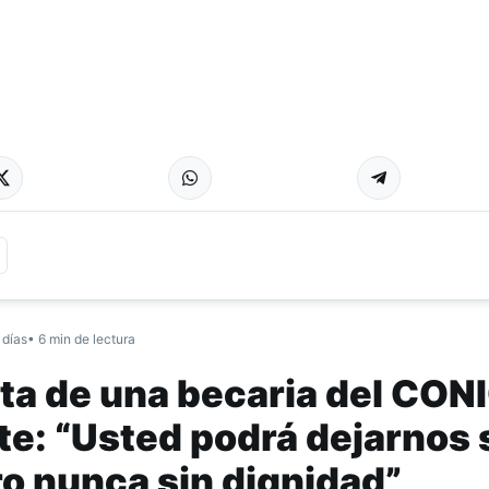
 días
• 6 min de lectura
rta de una becaria del CON
te: “Usted podrá dejarnos 
ro nunca sin dignidad”