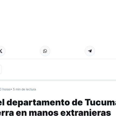
0 horas
• 5 min de lectura
 el departamento de Tucu
erra en manos extranjeras