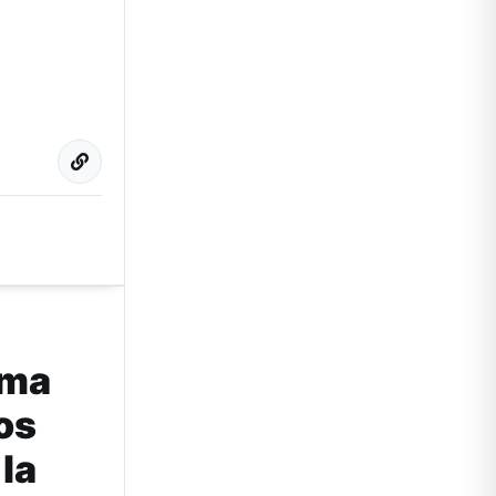
rma
los
 la