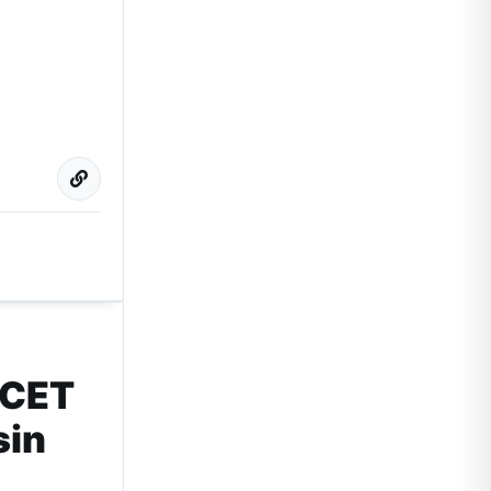
ICET
sin