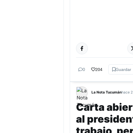
ACTUALIDAD
0
204
Guardar
La Nota Tucumán
hace 2
Carta abie
al presiden
trabajo, pe