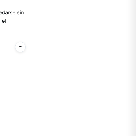
edarse sin
 el
Más acciones