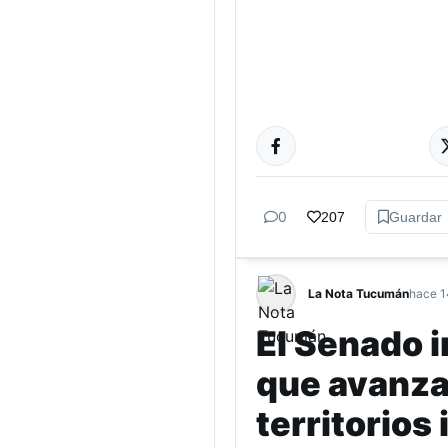
TUCUMÁN
0
207
Guardar
La Nota Tucumán
hace 1
El Senado 
que avanza 
territorios