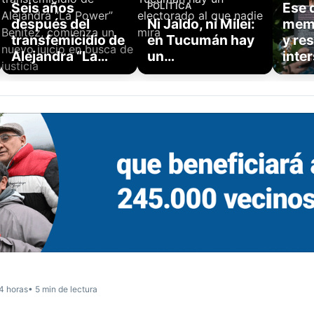
Seis años
Ese q
POLÍTICA
después del
Ni Jaldo, ni Milei:
memo
transfemicidio de
en Tucumán hay
y re
Alejandra “La…
un…
inte
4 horas
• 5 min de lectura