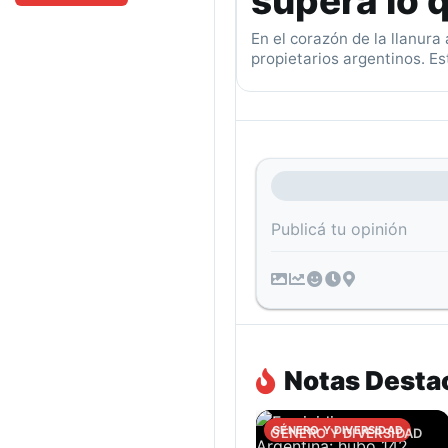
supera lo q
En el corazón de la llanur
propietarios argentinos. Es
Publicá tu opinión
Notas Desta
CULTURA
GÉNERO Y DIVERSIDAD
GÉNERO Y DIVERSIDAD