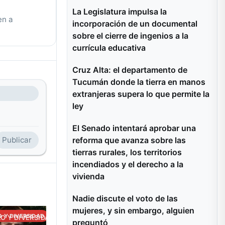
La Legislatura impulsa la
en a
incorporación de un documental
sobre el cierre de ingenios a la
currícula educativa
Cruz Alta: el departamento de
Tucumán donde la tierra en manos
extranjeras supera lo que permite la
ley
El Senado intentará aprobar una
Publicar
reforma que avanza sobre las
tierras rurales, los territorios
incendiados y el derecho a la
vivienda
Nadie discute el voto de las
mujeres, y sin embargo, alguien
 Y DIVERSIDAD
CULTURA
O Y DIVERSIDAD
preguntó