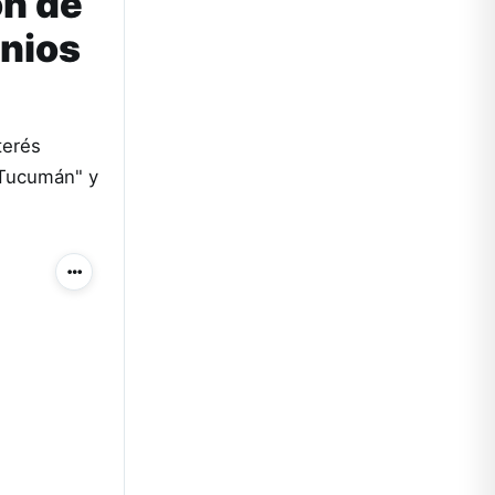
ón de
enios
terés
n Tucumán" y
Más acciones