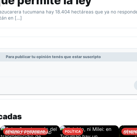
ue permite la ley
a azucarera tucumana hay 18.404 hectáreas que ya no respond
tán en […]
Para publicar tu opinión tenés que estar suscripto
cadas
GÉNERO Y DIVERSIDAD
POLÍTICA
GÉNERO
GÉNERO Y DIVERSIDAD
GÉNER