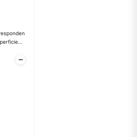
 responden
uperficie…
Más acciones