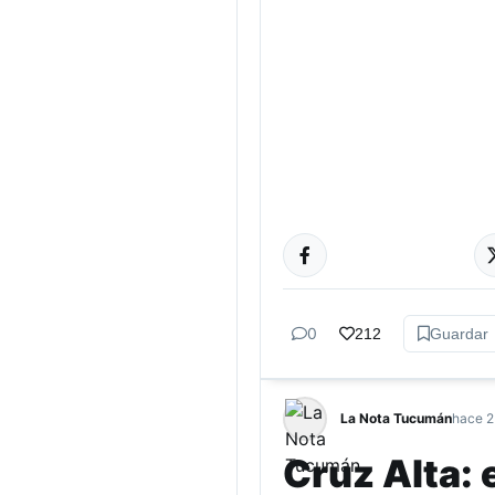
TUCUMÁN
0
212
Guardar
La Nota Tucumán
hace 2
Cruz Alta: