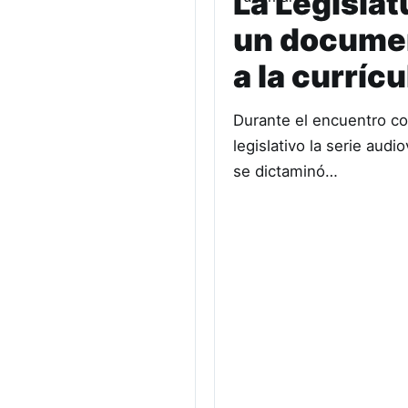
La Legislat
un document
a la curríc
Durante el encuentro co
legislativo la serie aud
se dictaminó…