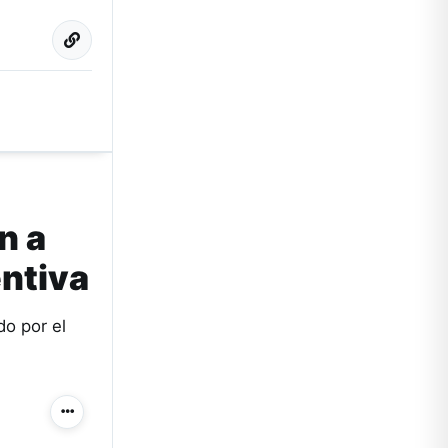
n a
entiva
do por el
Más acciones