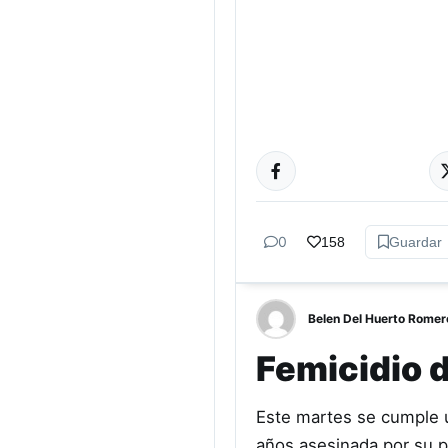
GÉNERO Y
DIVERSIDAD
0
158
Guardar
Belen Del Huerto Romer
Femicidio d
Este martes se cumple u
años asesinada por su pa