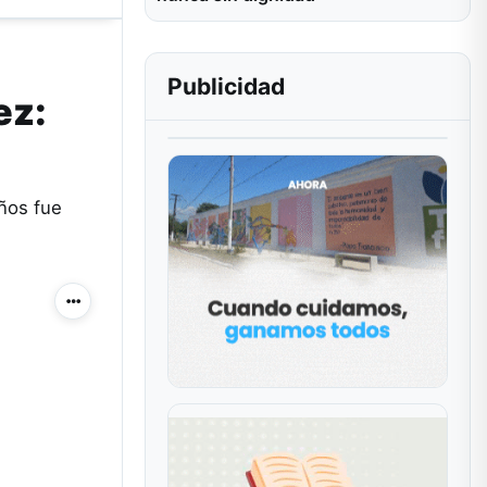
Publicidad
ez:
años fue
Más acciones