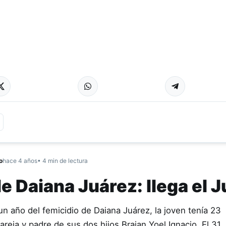
o
hace 4 años
• 4 min de lectura
e Daiana Juárez: llega el J
n año del femicidio de Daiana Juárez, la joven tenía 23
reja y padre de sus dos hijos Braian Yoel Ignacio. El 31