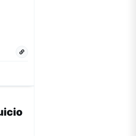
uicio
…