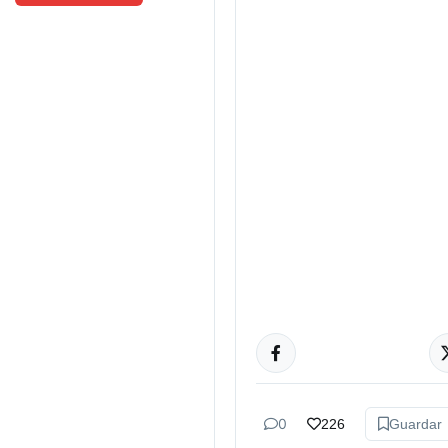
TUCUMÁN
0
226
Guardar