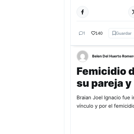
GÉNERO Y
DIVERSIDAD
1
140
Guardar
Belen Del Huerto Romer
Femicidio 
su pareja y
Braian Joel Ignacio fue 
vínculo y por el femicid