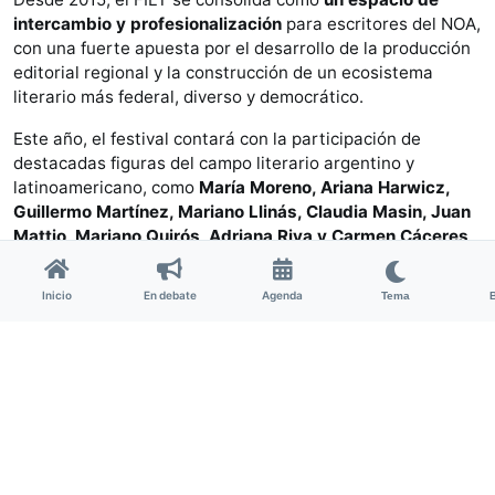
intercambio y profesionalización
para escritores del NOA,
con una fuerte apuesta por el desarrollo de la producción
editorial regional y la construcción de un ecosistema
literario más federal, diverso y democrático.
Este año, el festival contará con la participación de
destacadas figuras del campo literario argentino y
latinoamericano, como
María Moreno, Ariana Harwicz,
Guillermo Martínez, Mariano Llinás, Claudia Masin, Juan
Mattio, Mariano Quirós, Adriana Riva y Carmen Cáceres
.
También dirán presente más de 30 escritorxs locales
como
Inés Aráoz, Grimanesa Lázaro, Carmen Perilli,
Inicio
En debate
Agenda
Tema
Pablo Romero, Verónica Barbero y Fabián Soberón.