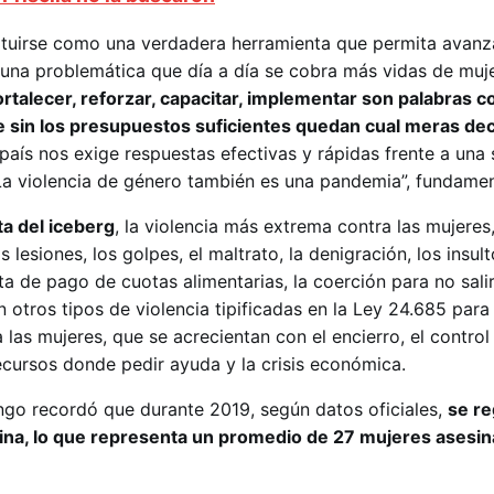
ituirse como una verdadera herramienta que permita avan
 una problemática que día a día se cobra más vidas de muj
ortalecer, reforzar, capacitar, implementar son palabras 
e sin los presupuestos suficientes quedan cual meras de
país nos exige respuestas efectivas y rápidas frente a una 
La violencia de género también es una pandemia”, fundame
ta del iceberg
, la violencia más extrema contra las mujeres,
 lesiones, los golpes, el maltrato, la denigración, los insult
alta de pago de cuotas alimentarias, la coerción para no sali
 otros tipos de violencia tipificadas en la Ley 24.685 para
a las mujeres, que se acrecientan con el encierro, el control
ecursos donde pedir ayuda y la crisis económica.
go recordó que durante 2019, según datos oficiales,
se re
ina, lo que representa un promedio de 27 mujeres asesi