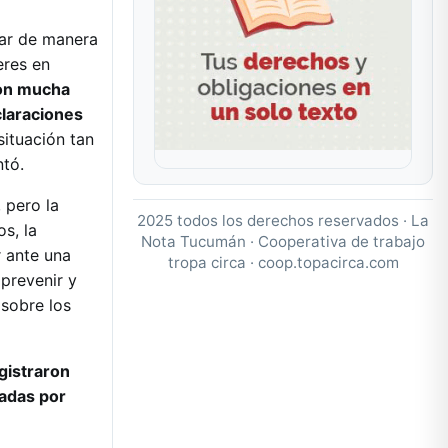
zar de manera
eres en
con mucha
claraciones
situación tan
ntó.
 pero la
2025 todos los derechos reservados · La
os, la
Nota Tucumán · Cooperativa de trabajo
r ante una
tropa circa ·
coop.topacirca.com
 prevenir y
 sobre los
gistraron
nadas por