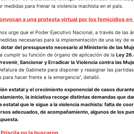
r medidas para frenar la violencia machista en el país.
onvocan a una protesta virtual por los femicidios e
os urge que el Poder Ejecutivo Nacional, a través de las á
medidas necesarias para la implementación de una ley de 
a
dotar del presupuesto necesario al Ministerio de las Muj
a cumplir su función de órgano de aplicación de la
Ley 26
revenir, Sancionar y Erradicar la Violencia contra las Muj
 Jefatura de Gabinete para disponer y reasignar las partidas
 para hacer frente a la emergencia”, detalló.
ión estatal y el crecimiento exponencial de casos durante
aislamiento, la iniciativa recoge distintas demandas que d
 estatal que le sigue a la violencia machista: falta de coo
ursos adecuados, de acompañamiento, algunos de los pun
espuesta.
 Priscila no la buscaron