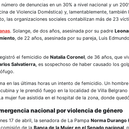
 número de denuncias en un 30% a nivel nacional y un 200
ficina de Violencia Doméstica) y, lamentablemente, también 
o, las organizaciones sociales contabilizan más de 23 víct
manas
. Solange, de dos años, asesinada por su padre
Leona
rmiento
, de 22 años, asesinada por su pareja, Luis Edmund
gistró el femicidio de
Natalia Coronel
, de 36 años, que vi
rlos Salvatierra,
es sospechoso de haber causado los golp
rófugo.
ma en las últimas horas un intento de femicidio. Un hombr
cubina y le prendió fuego en la localidad de Villa Belgrano
La mujer fue asistida en el hospital de la zona, donde qued
Emergencia nacional por violencia de género
rnes 17 de abril, la senadora de La Pampa
Norma Durango (
 comisión de la
Banca de la Mujer en el Senado nacional
, 