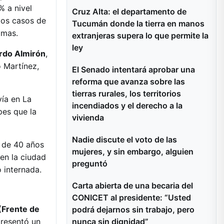
% a nivel
Cruz Alta: el departamento de
los casos de
Tucumán donde la tierra en manos
imas.
extranjeras supera lo que permite la
ley
rdo Almirón
,
o Martínez,
El Senado intentará aprobar una
reforma que avanza sobre las
tierras rurales, los territorios
vía en La
incendiados y el derecho a la
es que la
vivienda
Nadie discute el voto de las
e de 40 años
mujeres, y sin embargo, alguien
 en la ciudad
preguntó
ó internada.
Carta abierta de una becaria del
CONICET al presidente: “Usted
Frente de
podrá dejarnos sin trabajo, pero
nunca sin dignidad”
presentó un