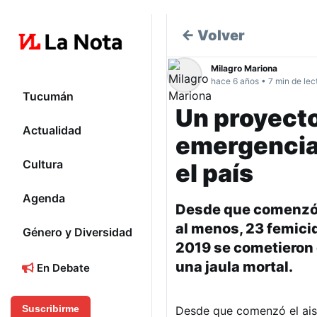
← Volver
Milagro Mariona
hace 6 años • 7 min de lec
Tucumán
Un proyecto
Actualidad
emergencia 
Cultura
el país
Agenda
Desde que comenzó e
al menos, 23 femicid
Género y Diversidad
2019 se cometieron e
una jaula mortal.
En Debate
Suscribirme
Desde que comenzó el aisl