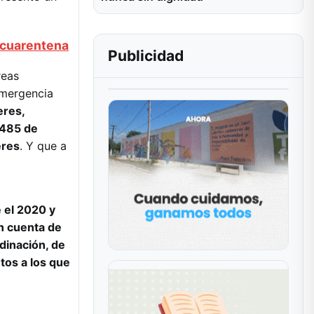
n cuarentena
Publicidad
reas
emergencia
eres,
.485 de
eres
. Y que a
 el 2020 y
an cuenta de
rdinación, de
tos a los que