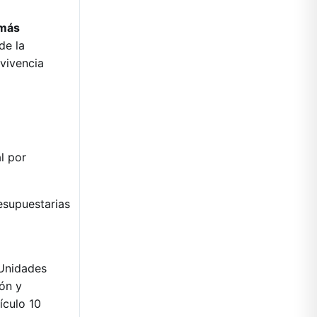
 más
de la
vivencia
l por
esupuestarias
 Unidades
ión y
ículo 10