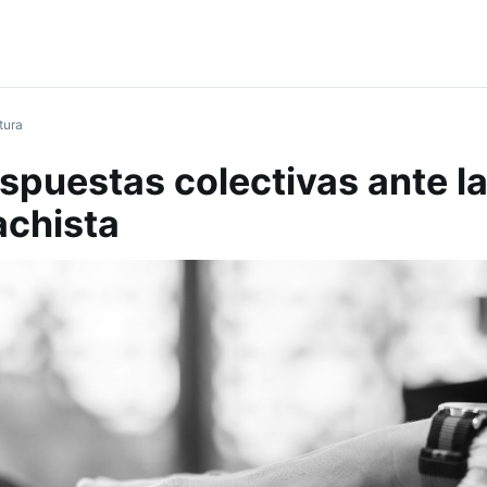
tura
spuestas colectivas ante l
achista