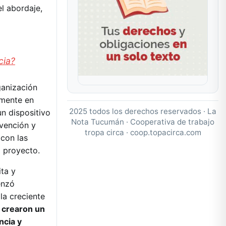
l abordaje,
cia?
anización
lmente en
2025 todos los derechos reservados · La
un dispositivo
Nota Tucumán · Cooperativa de trabajo
vención y
tropa circa ·
coop.topacirca.com
 con las
el proyecto.
ta y
enzó
la creciente
,
crearon un
ncia y