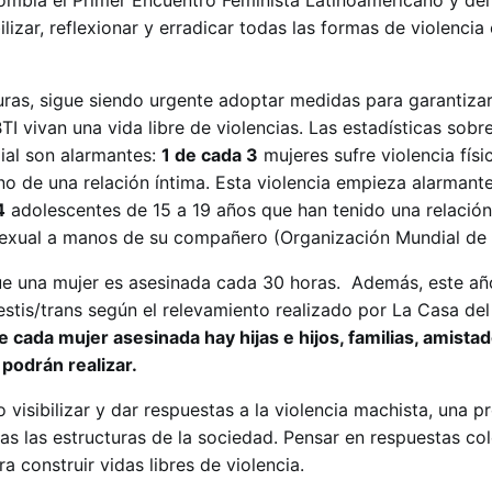
ombia el Primer Encuentro Feminista Latinoamericano y del
ilizar, reflexionar y erradicar todas las formas de violencia
turas, sigue siendo urgente adoptar medidas para garantizar
TI vivan una vida libre de violencias. Las estadísticas sobr
ial son alarmantes:
1 de cada 3
mujeres sufre violencia físi
no de una relación íntima. Esta violencia empieza alarman
4
adolescentes de 15 a 19 años que han tenido una relación
o sexual a manos de su compañero (Organización Mundial de 
ue una mujer es asesinada cada 30 horas. Además, este añ
estis/trans según el relevamiento realizado por La Casa del
e cada mujer asesinada hay hijas e hijos, familias, amistad
podrán realizar.
visibilizar y dar respuestas a la violencia machista, una p
s las estructuras de la sociedad. Pensar en respuestas col
ra construir vidas libres de violencia.