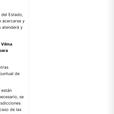
 del Estado,
n acercarse y
s atenderá y
o Vilma
para
otras
puntual de
 están
necesario, se
isdicciones
caso de las