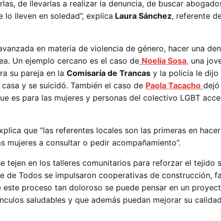
as, de llevarlas a realizar la denuncia, de buscar abogados
lo lleven en soledad”, explica
Laura Sánchez
, referente d
 avanzada en materia de violencia de género, hacer una de
ea. Un ejemplo cercano es el caso de
Noelia Sosa
,
una jove
ra su pareja en la
Comisaría de Trancas
y la policía le dij
u casa y se suicidó. También el caso de
Paola Tacacho
dejó
ue es para las mujeres y personas del colectivo LGBT acce
plica que “las referentes locales son las primeras en hacer
as mujeres a consultar o pedir acompañamiento”.
e tejen en los talleres comunitarios para reforzar el tejido 
te de Todos se impulsaron cooperativas de construcción, f
de este proceso tan doloroso se puede pensar en un proyec
vínculos saludables y que además puedan mejorar su calidad