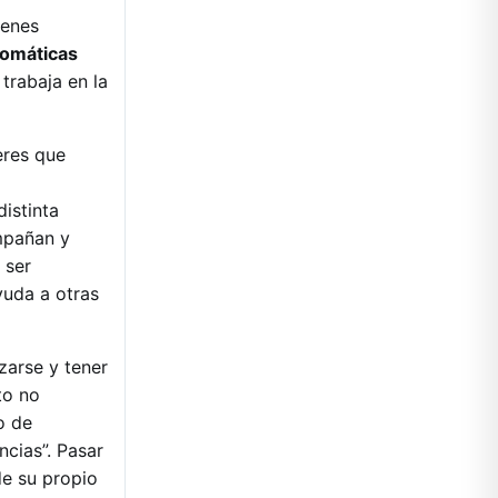
ienes
romáticas
trabaja en la
eres que
distinta
mpañan y
 ser
yuda a otras
zarse y tener
to no
o de
cias”. Pasar
de su propio