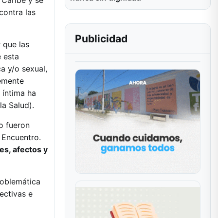
 Caribe y se
 contra las
Publicidad
 que las
e esta
ca y/o sexual,
temente
 íntima ha
la Salud).
o fueron
 Encuentro.
es, afectos y
roblemática
ectivas e