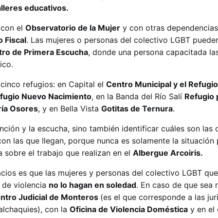
alleres educativos.
 con el
Observatorio de la Mujer
y con otras dependencias
o Fiscal
. Las mujeres o personas del colectivo LGBT puede
tro de Primera Escucha
, donde una persona capacitada la
ico.
cinco refugios: en Capital el
Centro Municipal y el Refugi
fugio Nuevo Nacimiento
, en la Banda del Río Salí
Refugio 
ría Osores
, y en Bella Vista
Gotitas de Ternura
.
ción y la escucha, sino también identificar cuáles son las 
on las que llegan, porque nunca es solamente la situación 
a sobre el trabajo que realizan en el
Albergue Arcoiris.
cios es que las mujeres y personas del colectivo LGBT que
 de violencia
no lo hagan en soledad
. En caso de que sea 
ntro Judicial de Monteros
(es el que corresponde a las jur
alchaquies), con la
Oficina de Violencia Doméstica
y en el 