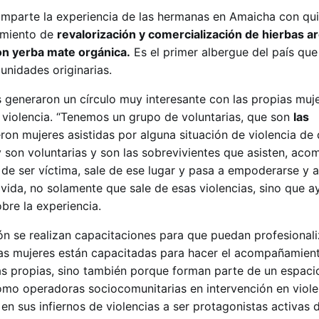
comparte la experiencia de las hermanas en Amaicha con qu
imiento de
revalorización y comercialización de
hierbas a
n yerba mate orgánica.
Es el primer albergue del país que 
munidades originarias.
s generaron un círculo muy interesante con las propias muj
e violencia. “Tenemos un grupo de voluntarias, que son
las
ron mujeres asistidas por alguna situación de violencia de 
son voluntarias y son las sobrevivientes que asisten, aco
de ser víctima, sale de ese lugar y pasa a empoderarse y a
vida, no solamente que sale de esas violencias, sino que a
obre la experiencia.
n se realizan capacitaciones para que puedan profesionali
Las mujeres están capacitadas para hacer el acompañamien
as propias, sino también porque forman parte de un espaci
omo operadoras sociocomunitarias en intervención en violen
en sus infiernos de violencias a ser protagonistas activas 