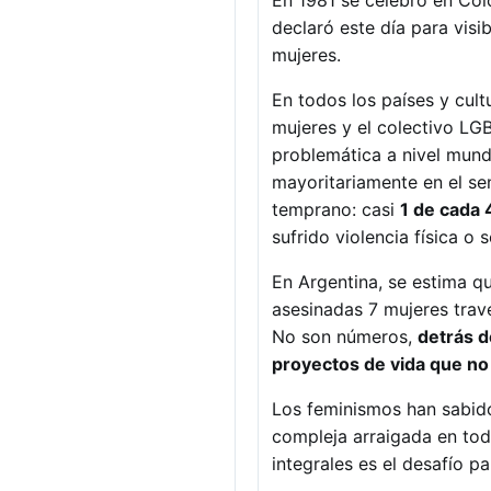
En 1981 se celebró en Col
declaró este día para visib
mujeres.
En todos los países y cul
mujeres y el colectivo LGB
problemática a nivel mund
mayoritariamente en el se
temprano: casi
1 de cada 
sufrido violencia física 
En Argentina, se estima q
asesinadas 7 mujeres trav
No son números,
detrás d
proyectos de vida que no 
Los feminismos han sabido 
compleja arraigada en toda
integrales es el desafío pa