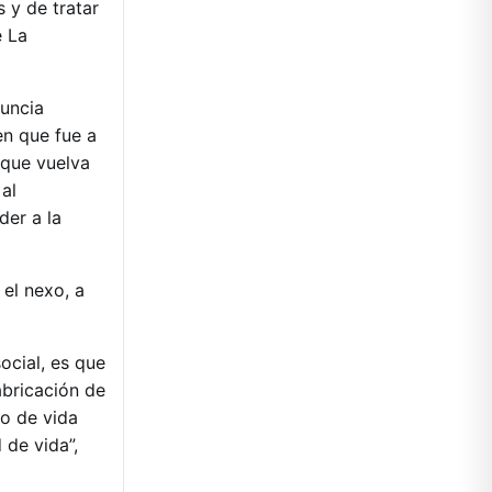
 y de tratar
e La
nuncia
n que fue a
o que vuelva
 al
der a la
 el nexo, a
social, es que
abricación de
to de vida
 de vida”,