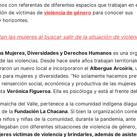
s con referentas de diferentes espacios que trabajan en e
ción de víctimas de
violencia de género
para conocer sus
y horizontes.
n las mujeres al buscar salir de la situación de violen
las Mujeres, Diversidades y Derechos Humanos
es una org
de las violencias. Desde hace siete años trabajan territoria
raron un nuevo local e incorporaron el
Albergue Arcoiris
, 
o para mujeres y diversidades. “No solamente hacemos pre
 reinserción social, económica y productiva de las mujeres
nta
Verónica Figueroa
. Ella es psicóloga y está al frente d
maicha del Valle, pertenece a la comunidad indígena diagui
 de la
Fundación La Chacana
. Si bien la organización com
 niños y niñas de la comunidad, durante la pandemia, ante 
egaban con diferentes situaciones de violencia de género
jeres víctimas de violencia y brindarles, además de asiste