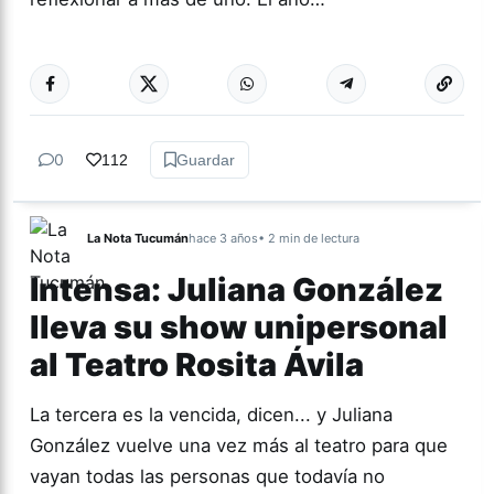
Más acc
ESPECTÁCULOS
0
112
Guardar
La Nota Tucumán
hace 3 años
• 2 min de lectura
Intensa: Juliana González
lleva su show unipersonal
al Teatro Rosita Ávila
La tercera es la vencida, dicen... y Juliana
González vuelve una vez más al teatro para que
vayan todas las personas que todavía no