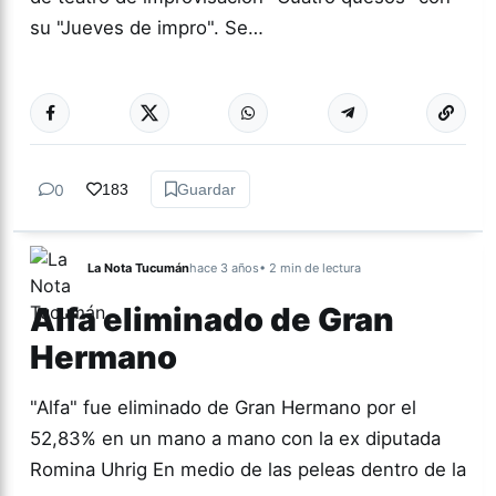
su "Jueves de impro". Se…
Más acc
ESPECTÁCULOS
0
183
Guardar
La Nota Tucumán
hace 3 años
• 2 min de lectura
Alfa eliminado de Gran
Hermano
"Alfa" fue eliminado de Gran Hermano por el
52,83% en un mano a mano con la ex diputada
Romina Uhrig En medio de las peleas dentro de la