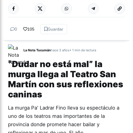
Más acc
ESPECTÁCULOS
0
105
Guardar
La Nota Tucumán
hace 3 años
• 1 min de lectura
“Dudar no está mal” la
murga llega al Teatro San
Martín con sus reflexiones
caninas
La murga Pa' Ladrar Fino lleva su espectáculo a
uno de los teatros mas importantes de la
provincia donde promete hacer bailar y
reflexionar a mas de uno. El año…