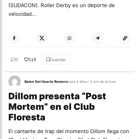
(SUDACON). Roller Derby es un deporte de
velocidad…
Más acc
ESPECTÁCULOS
0
119
Guardar
Belen Del Huerto Romero
hace 4 años
• 2 min de lectura
Dillom presenta “Post
Mortem” en el Club
Floresta
El cantante de trap del momento Dillom llega con