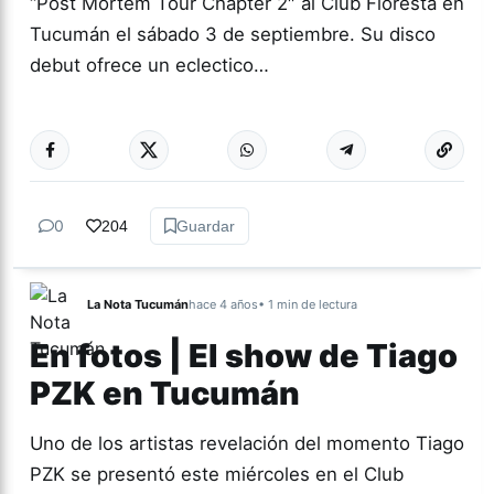
“Post Mortem Tour Chapter 2″ al Club Floresta en
Tucumán el sábado 3 de septiembre. Su disco
debut ofrece un eclectico…
Más acc
ESPECTÁCULOS
0
204
Guardar
La Nota Tucumán
hace 4 años
• 1 min de lectura
En fotos | El show de Tiago
PZK en Tucumán
Uno de los artistas revelación del momento Tiago
PZK se presentó este miércoles en el Club