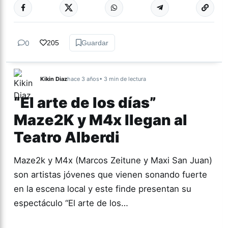
Más acc
ESPECTÁCULOS
0
205
Guardar
Kikin Diaz
hace 3 años
• 3 min de lectura
“El arte de los días”
Maze2K y M4x llegan al
Teatro Alberdi
Maze2k y M4x (Marcos Zeitune y Maxi San Juan)
son artistas jóvenes que vienen sonando fuerte
en la escena local y este finde presentan su
espectáculo “El arte de los…