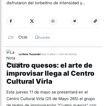
disfrutaron del torbellino de intensidad y…
Más acc
ESPECTÁCULOS
0
195
Guardar
La Nota Tucumán
hace 3 años
• 1 min de lectura
Cuatro quesos: el arte de
improvisar llega al Centro
Cultural Virla
Este jueves 11 de mayo se presentará en el
Centro Cultural Virla (25 de Mayo 265) el grupo
de teatro de improvisación "Cuatro quesos" con