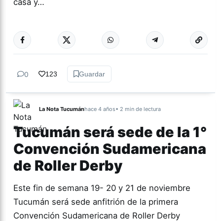
casa y…
Más acc
ESPECTÁCULOS
0
123
Guardar
La Nota Tucumán
hace 4 años
• 2 min de lectura
Tucumán será sede de la 1°
Convención Sudamericana
de Roller Derby
Este fin de semana 19- 20 y 21 de noviembre
Tucumán será sede anfitrión de la primera
Convención Sudamericana de Roller Derby