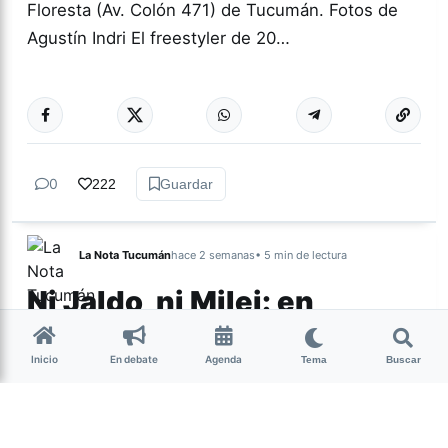
Floresta (Av. Colón 471) de Tucumán. Fotos de
Agustín Indri El freestyler de 20…
Más acc
ESPECTÁCULOS
0
222
Guardar
La Nota Tucumán
hace 2 semanas
• 5 min de lectura
Ni Jaldo, ni Milei: en
Tucumán hay un
electorado al que nadie
Inicio
En debate
Agenda
Tema
Buscar
mira