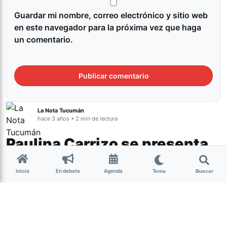
Guardar mi nombre, correo electrónico y sitio web
en este navegador para la próxima vez que haga
un comentario.
La Nota Tucumán
hace 3 años • 2 min de lectura
Paulina Carrizo se presenta
en el Teatro Rosita Ávila
Inicio
En debate
Agenda
Tema
Buscar
Música
Este miércoles 10 de mayo,
Paulina Carrizo
se presenta en
el
Teatro Municipal Rosita Ávila
(Las Piedras 1500).
Paulina es compositora, cantante y escritora. En una