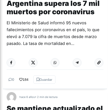
Argentina supera los 7 mil
muertos por coronavirus
El Ministerio de Salud informó 95 nuevos
fallecimientos por coronavirus en el país, lo que
elevó a 7.079 la cifra de muertos desde marzo
pasado. La tasa de mortalidad en…
Más acc
CORONAVIRUS
0
184
Guardar
hace 6 años
• 2 min de lectura
Se mantiene actualizado el