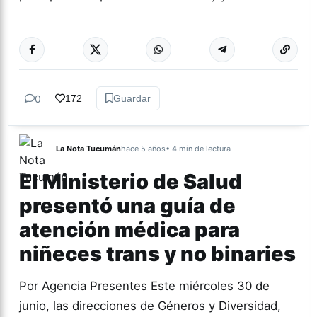
Más acc
TUCUMÁN
0
172
Guardar
La Nota Tucumán
hace 5 años
• 4 min de lectura
El Ministerio de Salud
presentó una guía de
atención médica para
niñeces trans y no binaries
Por Agencia Presentes Este miércoles 30 de
junio, las direcciones de Géneros y Diversidad,