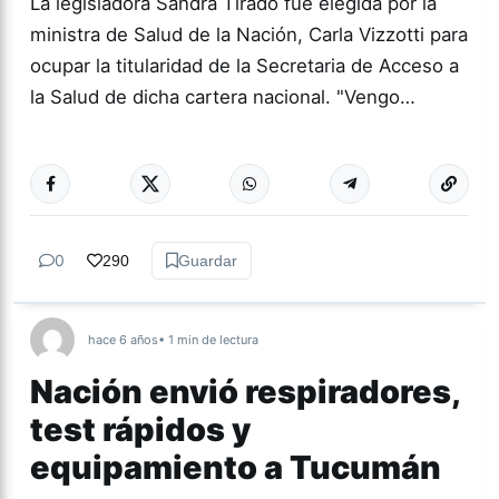
La legisladora Sandra Tirado fue elegida por la
ministra de Salud de la Nación, Carla Vizzotti para
ocupar la titularidad de la Secretaria de Acceso a
la Salud de dicha cartera nacional. "Vengo…
Más acc
NACIONALES
0
290
Guardar
hace 6 años
• 1 min de lectura
Nación envió respiradores,
test rápidos y
equipamiento a Tucumán