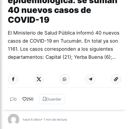
epidemiológica: se suman
40 nuevos casos de
COVID-19
El Ministerio de Salud Pública informó 40 nuevos
casos de COVID-19 en Tucumán. En total ya son
1161. Los casos corresponden a los siguientes
departamentos: Capital (21); Yerba Buena (6);…
Más acc
CORONAVIRUS
0
250
Guardar
hace 6 años
• 1 min de lectura