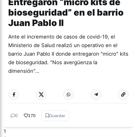
Entregaron “micro kits de
bioseguridad” en el barrio
Juan Pablo II
Ante el incremento de casos de covid-19, el
Ministerio de Salud realizó un operativo en el
barrio Juan Pablo II donde entregaron "micro" kits
de bioseguridad. "Nos avergüenza la
dimensión"…
Más acc
TUCUMÁN
0
170
Guardar
1