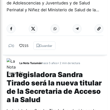
de Adolescencias y Juventudes y de Salud
Perinatal y Niñez del Ministerio de Salud de la…
Más acc
ACTUALIDAD
0
215
Guardar
La Nota Tucumán
hace 5 años
• 2 min de lectura
La legisladora Sandra
Tirado será la nueva titular
de la Secretaria de Acceso
a la Salud