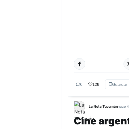
CINE
0
128
Guardar
La Nota Tucumán
hace 4
Cine argent