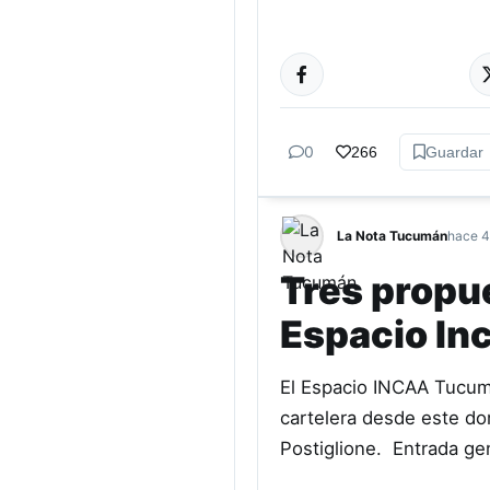
CINE
0
266
Guardar
La Nota Tucumán
hace 4
Tres propue
Espacio In
El Espacio INCAA Tucumá
cartelera desde este dom
Postiglione. Entrada ge