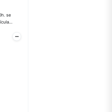
0h. se
lícula…
Más acciones