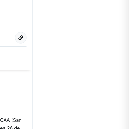
INCAA (San
nes 26 de