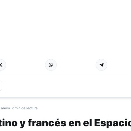
 años
• 2 min de lectura
ino y francés en el Espaci