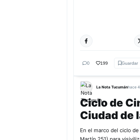
ACTUALIDAD
0
199
Guardar
La Nota Tucumán
hace 4
Ciclo de C
Ciudad de l
En el marco del ciclo d
Martín 251) para visivil