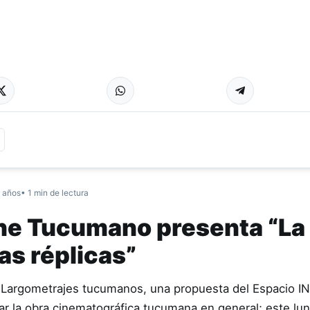
 años
• 1 min de lectura
ine Tucumano presenta “La
as réplicas”
e Largometrajes tucumanos, una propuesta del Espacio 
izar la obra cinematográfica tucumana en general; este lu