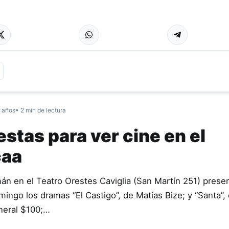
 años
• 2 min de lectura
stas para ver cine en el
caa
n en el Teatro Orestes Caviglia (San Martín 251) prese
ingo los dramas “El Castigo”, de Matías Bize; y “Santa”, 
neral $100;…