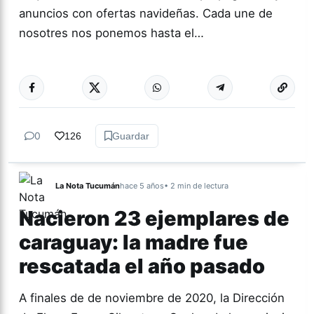
anuncios con ofertas navideñas. Cada une de
nosotres nos ponemos hasta el…
Más acc
ACTUALIDAD
0
126
Guardar
La Nota Tucumán
hace 5 años
• 2 min de lectura
Nacieron 23 ejemplares de
caraguay: la madre fue
rescatada el año pasado
A finales de de noviembre de 2020, la Dirección