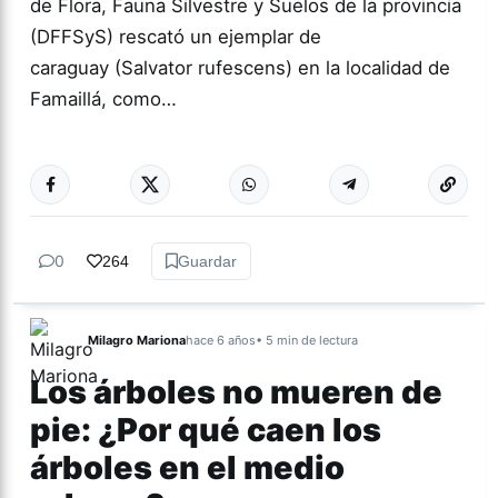
de Flora, Fauna Silvestre y Suelos de la provincia
(DFFSyS) rescató un ejemplar de
caraguay (Salvator rufescens) en la localidad de
Famaillá, como…
Más acc
TUCUMÁN
0
264
Guardar
Milagro Mariona
hace 6 años
• 5 min de lectura
Los árboles no mueren de
pie: ¿Por qué caen los
árboles en el medio