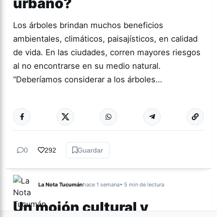
urbano?
Los árboles brindan muchos beneficios
ambientales, climáticos, paisajísticos, en calidad
de vida. En las ciudades, corren mayores riesgos
al no encontrarse en su medio natural.
“Deberíamos considerar a los árboles…
Más acc
TUCUMÁN
0
292
Guardar
La Nota Tucumán
hace 1 semana
• 5 min de lectura
Un mojón cultural y