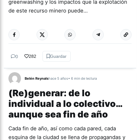
greenwashing y los impactos que la explotación
de este recurso minero puede…
Más acc
ACTUALIDAD
0
282
Guardar
Belén Reynals
hace 5 años
• 6 min de lectura
(Re)generar: de lo
individual a lo colectivo…
aunque sea fin de año
Cada fin de año, así como cada pared, cada
esquina de la ciudad se llena de propagandas y