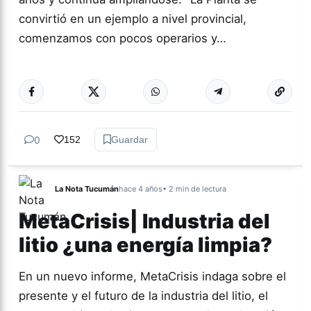
convirtió en un ejemplo a nivel provincial,
comenzamos con pocos operarios y…
Más acc
TUCUMÁN
0
152
Guardar
La Nota Tucumán
hace 4 años
• 2 min de lectura
MetaCrisis| Industria del
litio ¿una energía limpia?
En un nuevo informe, MetaCrisis indaga sobre el
presente y el futuro de la industria del litio, el