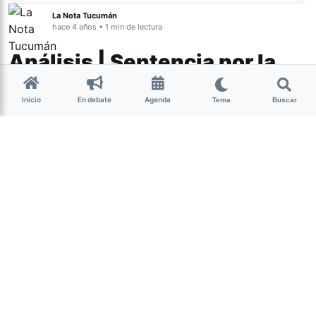
La Nota Tucumán
hace 4 años • 1 min de lectura
Análisis | Sentencia por la
violación grupal en
Inicio
En debate
Agenda
Burruyacú
Tema
Buscar
Género y Diversidad