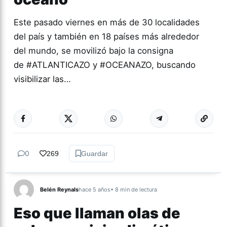
Este pasado viernes en más de 30 localidades
del país y también en 18 países más alrededor
del mundo, se movilizó bajo la consigna
de #ATLANTICAZO y #OCEANAZO, buscando
visibilizar las…
Más acc
ACTUALIDAD
0
269
Guardar
Belén Reynals
hace 5 años
• 8 min de lectura
Eso que llaman olas de