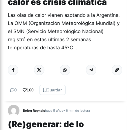
calor es crisis climática
Las olas de calor vienen azotando a la Argentina.
La OMM (Organización Meteorológica Mundial) y
el SMN (Servicio Meteorológico Nacional)
registró en estas últimas 2 semanas
temperaturas de hasta 45ºC…
Más acc
ACTUALIDAD
0
160
Guardar
Belén Reynals
hace 5 años
• 6 min de lectura
(Re)generar: de lo