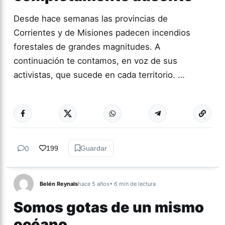
Desde hace semanas las provincias de
Corrientes y de Misiones padecen incendios
forestales de grandes magnitudes. A
continuación te contamos, en voz de sus
activistas, que sucede en cada territorio. …
Más acc
NACIONALES
0
199
Guardar
Belén Reynals
hace 5 años
• 6 min de lectura
Somos gotas de un mismo
océano