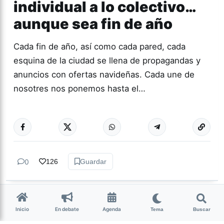
individual a lo colectivo…
aunque sea fin de año
Cada fin de año, así como cada pared, cada
esquina de la ciudad se llena de propagandas y
anuncios con ofertas navideñas. Cada une de
nosotres nos ponemos hasta el…
Más acc
ACTUALIDAD
0
126
Guardar
La Nota Tucumán
hace 2 semanas
• 5 min de lectura
Inicio
En debate
Agenda
Tema
Buscar
Ni Jaldo, ni Milei: en