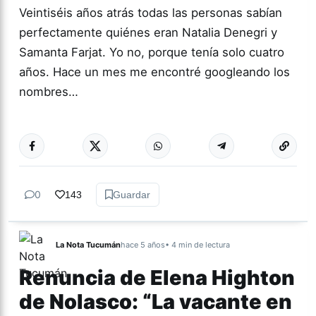
Veintiséis años atrás todas las personas sabían
perfectamente quiénes eran Natalia Denegri y
Samanta Farjat. Yo no, porque tenía solo cuatro
años. Hace un mes me encontré googleando los
nombres…
Más acc
ACTUALIDAD
0
143
Guardar
La Nota Tucumán
hace 5 años
• 4 min de lectura
Renuncia de Elena Highton
de Nolasco: “La vacante en