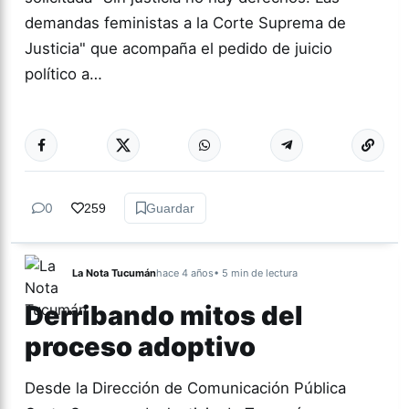
demandas feministas a la Corte Suprema de
Justicia" que acompaña el pedido de juicio
político a…
Más acc
GÉNERO Y
DIVERSIDAD
0
259
Guardar
La Nota Tucumán
hace 4 años
• 5 min de lectura
Derribando mitos del
proceso adoptivo
Desde la Dirección de Comunicación Pública