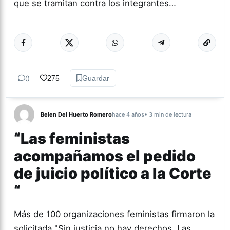
que se tramitan contra los integrantes…
Más acc
ACTUALIDAD
0
275
Guardar
Belen Del Huerto Romero
hace 4 años
• 3 min de lectura
“Las feministas
acompañamos el pedido
de juicio político a la Corte
“
Más de 100 organizaciones feministas firmaron la
solicitada "Sin justicia no hay derechos. Las