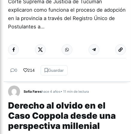
Corte Suprema de Justicia de Tucumán
explicaron como funciona el proceso de adopción
en la provincia a través del Registro Único de
Postulantes a…
Más acc
ACTUALIDAD
0
214
Guardar
Sofía Fares
hace 4 años
• 11 min de lectura
Derecho al olvido en el
Caso Coppola desde una
perspectiva millenial