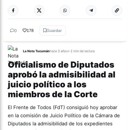
Más acc
DERECHOS
HUMANOS
0
178
Guardar
La Nota Tucumán
hace 3 años
• 2 min de lectura
Oficialismo de Diputados
aprobó la admisibilidad al
juicio político a los
miembros de la Corte
El Frente de Todos (FdT) consiguió hoy aprobar
en la comisión de Juicio Político de la Cámara de
Diputados la admisibilidad de los expedientes