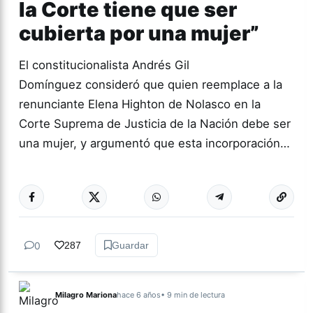
la Corte tiene que ser
cubierta por una mujer”
El constitucionalista Andrés Gil
Domínguez consideró que quien reemplace a la
renunciante Elena Highton de Nolasco en la
Corte Suprema de Justicia de la Nación debe ser
una mujer, y argumentó que esta incorporación…
Más acc
NACIONALES
0
287
Guardar
Milagro Mariona
hace 6 años
• 9 min de lectura