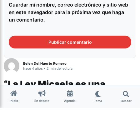
Guardar mi nombre, correo electrónico y sitio web
en este navegador para la próxima vez que haga
un comentario.
Belen Del Huerto Romero
hace 4 años • 2 min de lectura
“La Ley Micaela es una
herramienta para
Inicio
En debate
Agenda
transformar el Poder
Tema
Buscar
Judicial”
Género y Diversidad