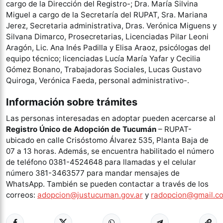
cargo de la Dirección del Registro-; Dra. María Silvina
Miguel a cargo de la Secretaría del RUPAT, Sra. Mariana
Jerez, Secretaria administrativa, Dras. Verónica Miguens y
Silvana Dimarco, Prosecretarias, Licenciadas Pilar Leoni
Aragón, Lic. Ana Inés Padilla y Elisa Araoz, psicólogas del
equipo técnico; licenciadas Lucía María Yafar y Cecilia
Gómez Bonano, Trabajadoras Sociales, Lucas Gustavo
Quiroga, Verónica Faeda, personal administrativo-.
Información sobre trámites
Las personas interesadas en adoptar pueden acercarse al
Registro Único de Adopción de Tucumán
– RUPAT-
ubicado en calle Crisóstomo Álvarez 535, Planta Baja de
07 a 13 horas. Además, se encuentra habilitado el número
de teléfono 0381-4524648 para llamadas y el celular
número 381-3463577 para mandar mensajes de
WhatsApp. También se pueden contactar a través de los
correos:
adopcion@justucuman.gov.ar
y
radopcion@gmail.c