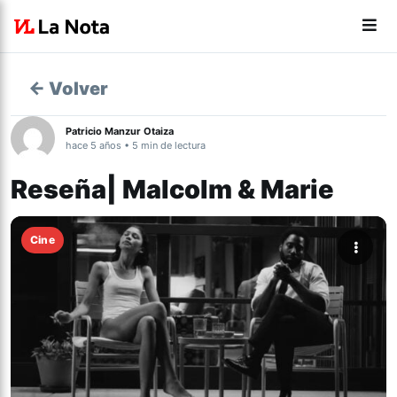
← Volver
Patricio Manzur Otaiza
hace 5 años • 5 min de lectura
Reseña| Malcolm & Marie
Cine