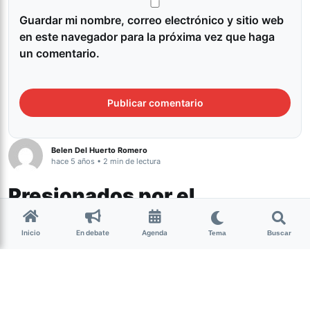
Guardar mi nombre, correo electrónico y sitio web
en este navegador para la próxima vez que haga
un comentario.
Belen Del Huerto Romero
hace 5 años • 2 min de lectura
Presionados por el
despliegue policial, los
Inicio
En debate
Agenda
Tema
Buscar
puesteros acatan la orden
judicial y desalojan el
Mercado Norte