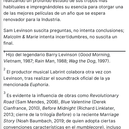
realizando un profundo estudio de sus tropos más
habituales e impregnándoles su esencia para otorgar una
de las mejores películas de un año que se espera
renovador para la Industria.
Sam Levinson suscita preguntas, no intenta conclusiones;
Malcolm & Marie
intenta incertidumbres, no suscita un
final.
1
Hijo del legendario Barry Levinson (
Good Morning,
Vietnam
, 1987;
Rain Man
, 1988;
Wag the Dog
, 1997).
2
El productor musical Labrint colabora otra vez con
Levinson, tras realizar el soundtrack oficial de la ya
mencionada
Euphoria
.
3
Es evidente la influencia de obras como
Revolutionary
Road
(Sam Mendes, 2008),
Blue Valentine
(Derek
Cianfrance, 2010),
Before Midnight
(Richard Linklater,
2013; cierre de la trilogía
Before
) o la reciente
Marriage
Story
(Noah Baumbach, 2019; de quien adopta ciertas
convenciones características en el
mumblecore
), incluso