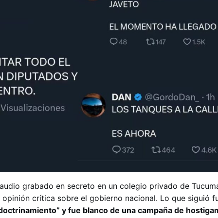
un audio grabado en secreto en un colegio privado de Tucu
pinión crítica sobre el gobierno nacional. Lo que siguió f
adoctrinamiento” y fue blanco de una campaña de hostiga