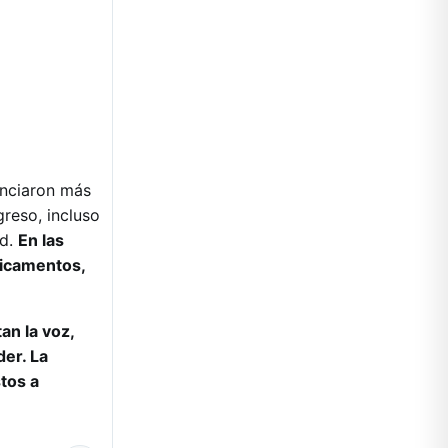
unciaron más
reso, incluso
ad.
En las
dicamentos,
an la voz,
der. La
tos a