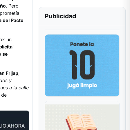
año
. Pero
 prometía
Publicidad
a del Pacto
ook un
ícita”
 se
an Frijap
,
dos y
ues a la calle
y de