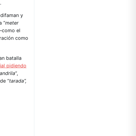
.
, difaman y
a “
meter
 —como el
stración como
an batalla
ial pidiendo
andrila
“,
 de “
tarada”,