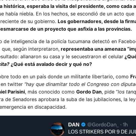
a histórica, esperaba la visita del presidente, como cada 
ue había niebla. En los hechos, se escondió de un acto que
creciente de su gobierno.
Los gobernadores, desde la firm
smarcarse de un proyecto que asfixia a las provincias.
o de inteligencia de la policía tucumana detectó en Faceb
 que, según interpretaron,
representaba una amenaza “impl
resultado: allanaron su casa y le secuestraron el celular
¿Qué
cita?
¿Qué está avalado decir y qué no?
obre todo en un país donde un militante libertario, como
Fr
en twitter
“hay que dinamitar todo el Congreso con diputa
iel Parisini
, más conocido como
Gordo Dan
, pide “
los tanq
ra de Senadores aprobara la suba de las jubilaciones, la le
a emergencia en discapacidad.