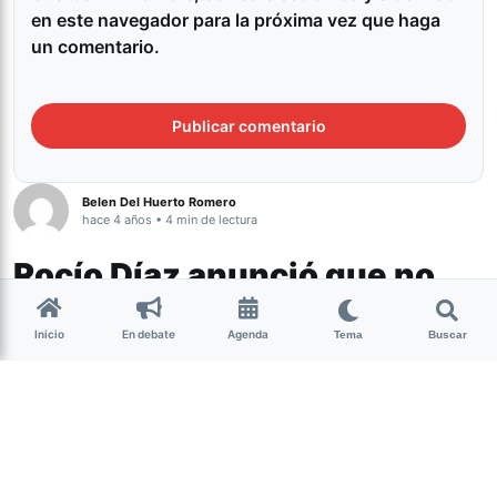
en este navegador para la próxima vez que haga
un comentario.
Belen Del Huerto Romero
hace 4 años • 4 min de lectura
Rocío Díaz anunció que no
continuará en Racing: “Al
Inicio
En debate
Agenda
fútbol femenino le siguen
Tema
Buscar
faltando mujeres y
disidencias en sus cargos”
Deportes