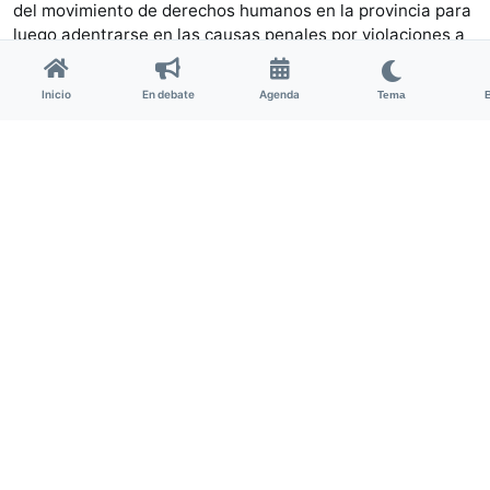
del movimiento de derechos humanos en la provincia para
luego adentrarse en las causas penales por violaciones a
los derechos humanos cometidas en la década del
setenta. Para ello hace foco en el proceso que comienza a
Inicio
En debate
Agenda
Tema
partir del año 2002, con el inicio de la investigación
judicial por la fosa clandestina conocida como “
Pozo de
Vargas
”.
El genocidio comenzó en Tucumán, con el
Operativo Independencia
La perspectiva propuesta por la autora parte de señalar
que la represión en Tucumán se institucionalizó un año
antes que en el resto del país a partir de febrero de 1975
con el
Operativo Independencia
. Además, hace hincapié
en el impacto que tuvo en la búsqueda de memoria,
verdad y justicia la presencia en el escenario político de la
provincia de Antonio Domingo Bussi -principal acusado
por las violaciones a los derechos humanos perpetradas