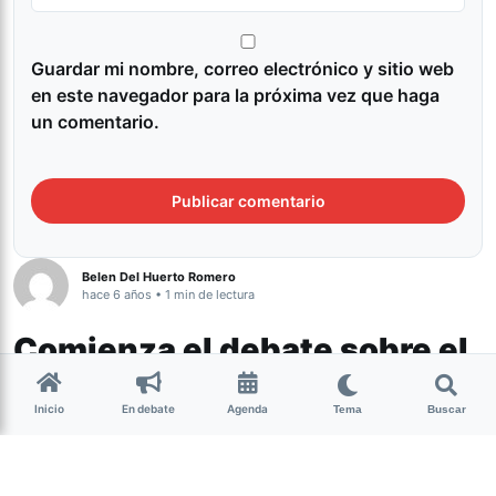
Guardar mi nombre, correo electrónico y sitio web
en este navegador para la próxima vez que haga
un comentario.
Belen Del Huerto Romero
hace 6 años • 1 min de lectura
Comienza el debate sobre el
proyecto de IVE en
Inicio
En debate
Agenda
Diputados
Tema
Buscar
Actualidad