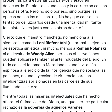
problemas para estrenar
Los pájaros
y estoy en
desacuerdo. El talento es una cosa y la corrección con las
personas otra. Pero no solo por eso, sino porque las
épocas no son las mismas. (…) No hay que caer en la
tentación de juzgarlos desde una mentalidad militante
feminista. No es justo con las obras de arte.”
Cierto que el maestro manchego no menciona a la
siempre incómoda
Leni Riefenstahl
(un probable ejemplo
de estética sin ética), ni mucho menos a
Roman Polanski
ni al devaluado
Woody Allen
, pero sus observaciones
pueden aplicarse también al arte indudable del Diego. En
todo caso, el fenómeno Maradona es una invitación
espinosa al ejercicio de la inteligencia que no soslaya las
pasiones, no una inyección de virulencia para las
inteligentzias aprisionadas en las cárceles de sus
iluminadas certezas.
Y entre todas las miserias intelectuales que ha hecho
aflorar el último viaje del Diego, una que merece particular
rechazo es
la soberbia de aquellos varones