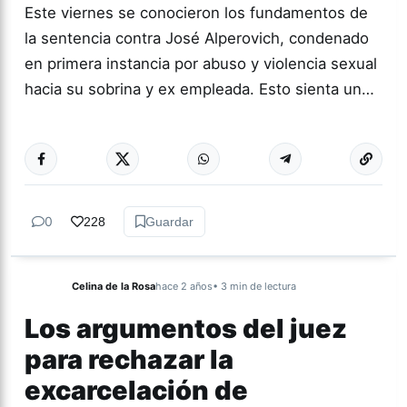
Este viernes se conocieron los fundamentos de
la sentencia contra José Alperovich, condenado
en primera instancia por abuso y violencia sexual
hacia su sobrina y ex empleada. Esto sienta un…
Más acc
ACTUALIDAD
0
228
Guardar
Celina de la Rosa
hace 2 años
• 3 min de lectura
Los argumentos del juez
para rechazar la
excarcelación de