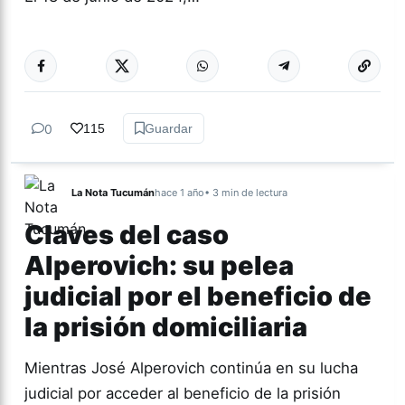
Más acc
GÉNERO Y
DIVERSIDAD
0
115
Guardar
La Nota Tucumán
hace 1 año
• 3 min de lectura
Claves del caso
Alperovich: su pelea
judicial por el beneficio de
la prisión domiciliaria
Mientras José Alperovich continúa en su lucha
judicial por acceder al beneficio de la prisión