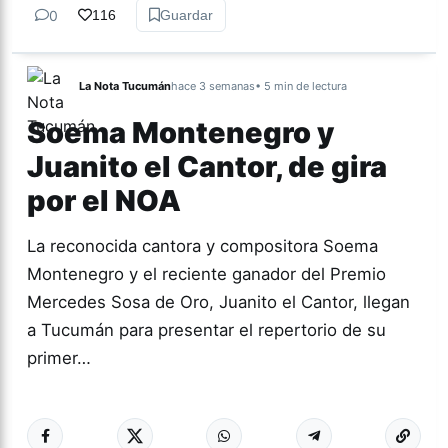
0
116
Guardar
La Nota Tucumán
hace 3 semanas
• 5 min de lectura
Soema Montenegro y
Juanito el Cantor, de gira
por el NOA
La reconocida cantora y compositora Soema
Montenegro y el reciente ganador del Premio
Mercedes Sosa de Oro, Juanito el Cantor, llegan
a Tucumán para presentar el repertorio de su
primer…
Más acc
CULTURA