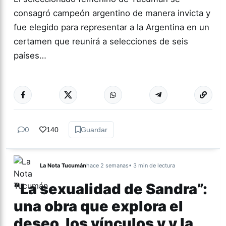
consagró campeón argentino de manera invicta y
fue elegido para representar a la Argentina en un
certamen que reunirá a selecciones de seis
países…
Más acc
DEPORTES
0
140
Guardar
La Nota Tucumán
hace 2 semanas
• 3 min de lectura
“La sexualidad de Sandra”:
una obra que explora el
deseo, los vínculos y y la