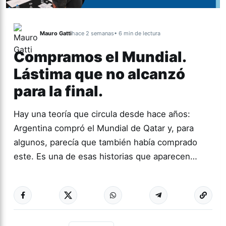
Mauro Gatti
hace 2 semanas
• 6 min de lectura
Compramos el Mundial.
Lástima que no alcanzó
para la final.
Hay una teoría que circula desde hace años:
Argentina compró el Mundial de Qatar y, para
algunos, parecía que también había comprado
este. Es una de esas historias que aparecen…
Más acc
ACTUALIDAD