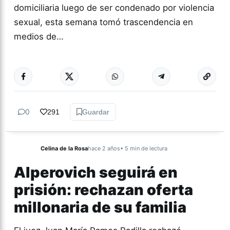
domiciliaria luego de ser condenado por violencia
sexual, esta semana tomó trascendencia en
medios de…
Más acc
TUCUMÁN
0
291
Guardar
Celina de la Rosa
hace 2 años
• 5 min de lectura
Alperovich seguirá en
prisión: rechazan oferta
millonaria de su familia