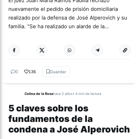
El juez Juan María Ramos Padilla rechazó
nuevamente el pedido de prisión domiciliaria
realizado por la defensa de José Alperovich y su
familia. "Se ha realizado un alarde de la…
Más acc
GÉNERO Y
DIVERSIDAD
0
136
Guardar
Celina de la Rosa
hace 2 años
• 4 min de lectura
5 claves sobre los
fundamentos de la
condena a José Alperovich