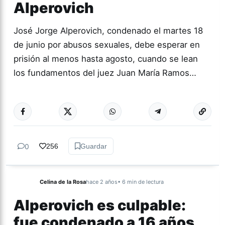
Alperovich
José Jorge Alperovich, condenado el martes 18
de junio por abusos sexuales, debe esperar en
prisión al menos hasta agosto, cuando se lean
los fundamentos del juez Juan María Ramos…
Más acc
GÉNERO Y
DIVERSIDAD
0
256
Guardar
Celina de la Rosa
hace 2 años
• 6 min de lectura
Alperovich es culpable:
fue condenado a 16 años