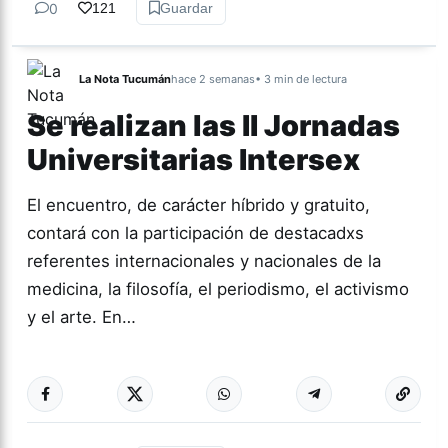
0
121
Guardar
La Nota Tucumán
hace 2 semanas
• 3 min de lectura
Se realizan las II Jornadas
Universitarias Intersex
El encuentro, de carácter híbrido y gratuito,
contará con la participación de destacadxs
referentes internacionales y nacionales de la
medicina, la filosofía, el periodismo, el activismo
y el arte. En…
Más acc
GÉNERO Y
DIVERSIDAD