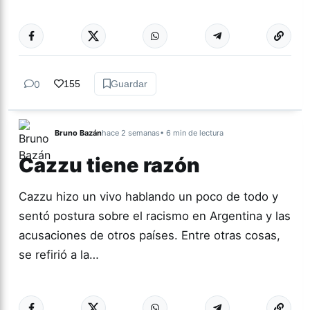
Más acc
CULTURA
0
155
Guardar
Bruno Bazán
hace 2 semanas
• 6 min de lectura
Cazzu tiene razón
Cazzu hizo un vivo hablando un poco de todo y
sentó postura sobre el racismo en Argentina y las
acusaciones de otros países. Entre otras cosas,
se refirió a la…
Más acc
ACTUALIDAD