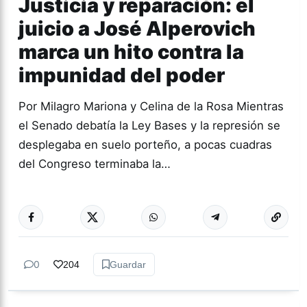
Justicia y reparación: el
juicio a José Alperovich
marca un hito contra la
impunidad del poder
Por Milagro Mariona y Celina de la Rosa Mientras
el Senado debatía la Ley Bases y la represión se
desplegaba en suelo porteño, a pocas cuadras
del Congreso terminaba la…
Más acc
GÉNERO Y
DIVERSIDAD
0
204
Guardar