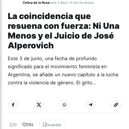
Celina de la Rosa
hace 2 años
• 6 min de lectura
La coincidencia que
resuena con fuerza: Ni Una
Menos y el Juicio de José
Alperovich
Este 3 de junio, una fecha de profundo
significado para el movimiento feminista en
Argentina, se añade un nuevo capítulo a la lucha
contra la violencia de género. El grito…
Más acc
GÉNERO Y
DIVERSIDAD
0
291
Guardar