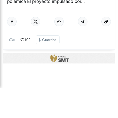
polémica El proyecto impulsado por…
Más acc
ACTUALIDAD
0
102
Guardar