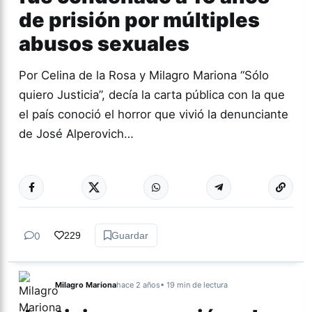
de prisión por múltiples
abusos sexuales
Por Celina de la Rosa y Milagro Mariona “Sólo
quiero Justicia”, decía la carta pública con la que
el país conoció el horror que vivió la denunciante
de José Alperovich…
Más acc
GÉNERO Y
DIVERSIDAD
0
229
Guardar
Milagro Mariona
hace 2 años
• 19 min de lectura