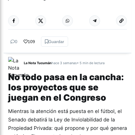
Más acc
TUCUMÁN
0
109
Guardar
La Nota Tucumán
hace 3 semanas
• 5 min de lectura
No todo pasa en la cancha:
los proyectos que se
juegan en el Congreso
Mientras la atención está puesta en el fútbol, el
Senado debatirá la Ley de Inviolabilidad de la
Propiedad Privada: qué propone y por qué genera