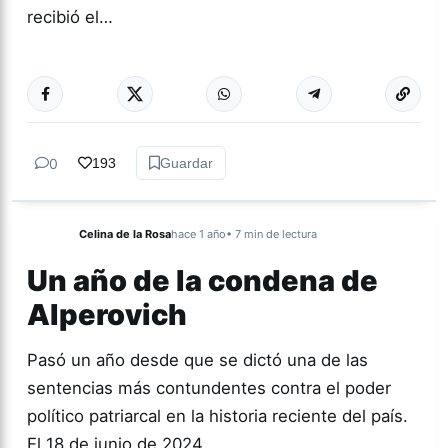
recibió el…
Más acc
GÉNERO Y
DIVERSIDAD
0
193
Guardar
Celina de la Rosa
hace 1 año
• 7 min de lectura
Un año de la condena de
Alperovich
Pasó un año desde que se dictó una de las
sentencias más contundentes contra el poder
político patriarcal en la historia reciente del país.
El 18 de junio de 2024,…