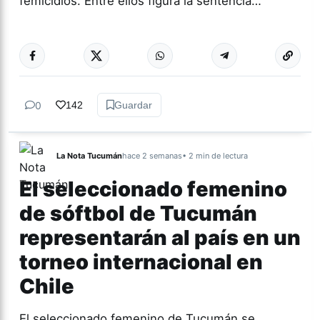
femicidios. Entre ellos figura la sentencia…
Más acc
GÉNERO Y
DIVERSIDAD
0
142
Guardar
La Nota Tucumán
hace 2 semanas
• 2 min de lectura
El seleccionado femenino
de sóftbol de Tucumán
representarán al país en un
torneo internacional en
Chile
El seleccionado femenino de Tucumán se