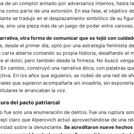
dea de un complot armado por adversarios internos, hasta la
ima como parte de una extorsión. En esa fase, el objetivo d
iante se tradujo en el desplazamiento simbólico de su figur
cia, sino una pieza más de un juego de poder entre varones.
rrativa, otra forma de comunicar que se tejió con cuidad
, desde el primer día, optó por una estrategia feminista d
 carta abierta contando su propia historia, desafiando el 
sde el dolor, pero también desde la firmeza. No buscó veng
. En cambio, construyó una narrativa ética, con palabras q
tiva. En los años que siguieron, se rodeó de una red de af
ales que supieron acompañarla sin invadirla, sin exponerla
itulares le arrancaban la voz.
ra del pacto patriarcal
no fue solo una enumeración de delitos. Fue una ruptura sim
dejó claro que Alperovich actuó aprovechándose de una rel
ridad sobre la denunciante.
Se acreditaron nueve hechos