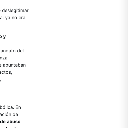
e deslegitimar
a: ya no era
o y
e
mandato del
anza
ue apuntaban
ectos,
,
bólica. En
ación de
 de abuso