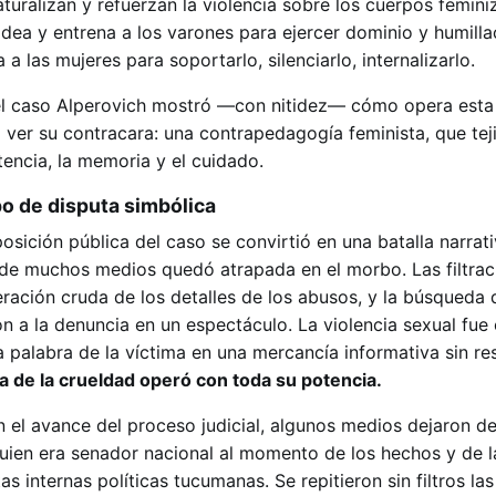
turalizan y refuerzan la violencia sobre los cuerpos femin
ea y entrena a los varones para ejercer dominio y humillac
 las mujeres para soportarlo, silenciarlo, internalizarlo.
el caso Alperovich mostró —con nitidez— cómo opera esta
 ver su contracara: una contrapedagogía feminista, que teji
stencia, la memoria y el cuidado.
 de disputa simbólica
osición pública del caso se convirtió en una batalla narrati
a de muchos medios quedó atrapada en el morbo. Las filtrac
iteración cruda de los detalles de los abusos, y la búsqueda
on a la denuncia en un espectáculo. La violencia sexual fue
a palabra de la víctima en una mercancía informativa sin re
ía de la crueldad operó con toda su potencia.
 el avance del proceso judicial, algunos medios dejaron de
ien era senador nacional al momento de los hechos y de 
s internas políticas tucumanas. Se repitieron sin filtros las