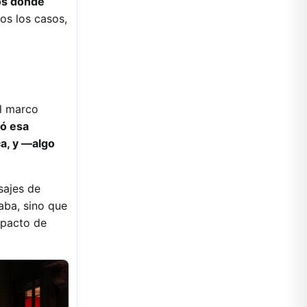
tos donde
dos los casos,
el marco
có esa
ca, y —algo
sajes de
aba, sino que
 pacto de