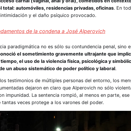
 acceso carnal (vaginal, anal y oral), cometidos en contex
l total: automóviles, residencias privadas, oficinas
. En to
la intimidación y el daño psíquico provocado.
undamentos de la condena a José Alperovich
cia paradigmática no es sólo su contundencia penal, sino 
econoció el sometimiento gravemente ultrajante que impli
iempo, el uso de la violencia física, psicológica y simbóli
e un abuso sistemático de poder político y laboral
.
 los testimonios de múltiples personas del entorno, los men
umentadas dejaron en claro que Alperovich no sólo violent
on impunidad. La sentencia rompió, al menos en parte, ese
e tantas veces protege a los varones del poder.