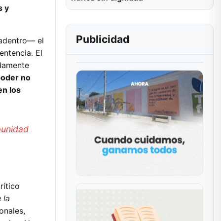
s y
Publicidad
adentro— el
entencia. El
ndamente
poder no
en los
mpunidad
rítico
 la
onales,