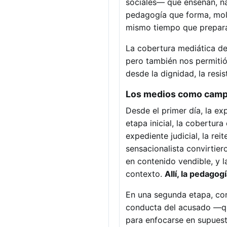
sociales— que enseñan, na
pedagogía que forma, mold
mismo tiempo que prepara a
La cobertura mediática d
pero también nos permitió
desde la dignidad, la resi
Los medios como campo
Desde el primer día, la exp
etapa inicial, la cobertur
expediente judicial, la re
sensacionalista convirtier
en contenido vendible, y l
contexto.
Allí, la pedagog
En una segunda etapa, con
conducta del acusado —qu
para enfocarse en supuesta