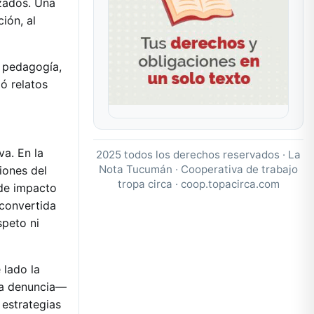
izados. Una
ión, al
 pedagogía,
ó relatos
va. En la
2025 todos los derechos reservados · La
Nota Tucumán · Cooperativa de trabajo
iones del
tropa circa ·
coop.topacirca.com
 de impacto
 convertida
speto ni
 lado la
la denuncia—
 estrategias