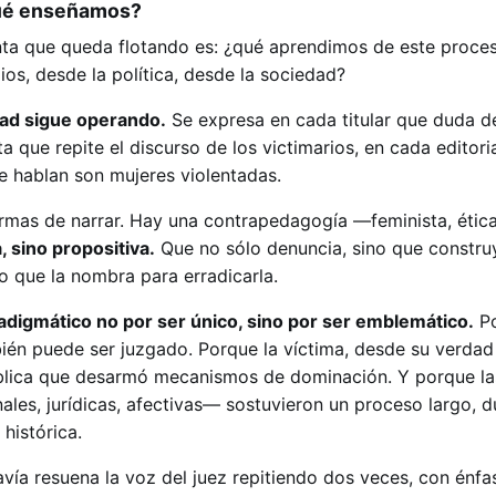
ué enseñamos?
nta que queda flotando es: ¿qué aprendimos de este proce
s, desde la política, desde la sociedad?
dad sigue operando.
Se expresa en cada titular que duda de
ta que repite el discurso de los victimarios, en cada editori
e hablan son mujeres violentadas.
rmas de narrar. Hay una contrapedagogía —feminista, ética
, sino propositiva.
Que no sólo denuncia, sino que constru
no que la nombra para erradicarla.
adigmático no por ser único, sino por ser emblemático.
Po
ién puede ser juzgado. Porque la víctima, desde su verdad 
blica que desarmó mecanismos de dominación. Y porque la
les, jurídicas, afectivas— sostuvieron un proceso largo, d
histórica.
avía resuena la voz del juez repitiendo dos veces, con énfas