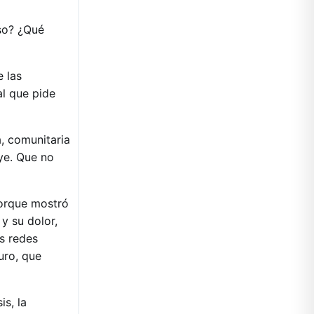
so? ¿Qué
 las
al que pide
, comunitaria
ye. Que no
rque mostró
y su dolor,
s redes
uro, que
is, la