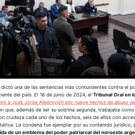
dictó una de las sentencias más contundentes contra el po
eciente del país. El 18 de junio de 2024, el
Tribunal Oral en l
nó a José Jorge Alperovich por nueve hechos de abuso se
n que, además de ser su sobrina segunda, trabajaba como 
 con crudeza cada uno de los hechos, seis de ellos con acce
tativa. La condena fue ejemplar por su contenido jurídico,
ída de un emblema del poder patriarcal del noroeste arge