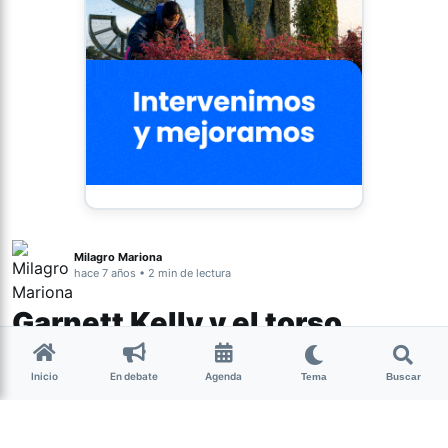
Milagro Mariona
hace 7 años • 2 min de lectura
Garnett Kelly y el torso
ganador
Inicio
En debate
Agenda
Tema
Buscar
Las redes sociales llegan al teatro de la
mano del director Santiago Nader y el