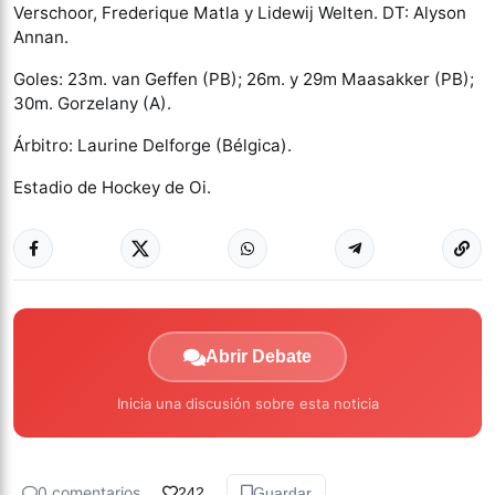
Verschoor, Frederique Matla y Lidewij Welten. DT: Alyson
Annan.
Goles: 23m. van Geffen (PB); 26m. y 29m Maasakker (PB);
30m. Gorzelany (A).
Árbitro: Laurine Delforge (Bélgica).
Estadio de Hockey de Oi.
Abrir Debate
Inicia una discusión sobre esta noticia
0 comentarios
242
Guardar