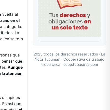
 vuelta al
trans en el
a categoría.
terios. La
a, en salto o
2025 todos los derechos reservados · La
ersonas que
Nota Tucumán · Cooperativa de trabajo
s pensar que
tropa circa ·
coop.topacirca.com
tes.
Aunque
 la atención
s olímpicos
. Es así que
as atletas:
el