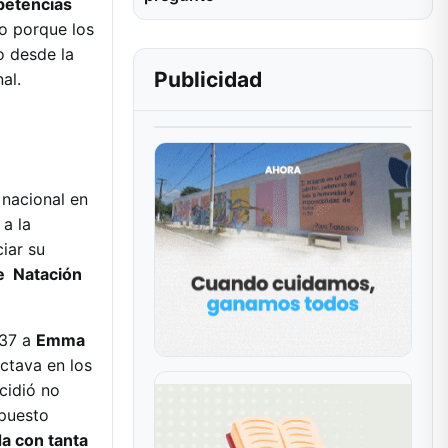
petencias
do porque los
o desde la
Publicidad
nal.
nacional en
a la
iar su
de Natación
.37 a
Emma
ctava en los
cidió no
 puesto
da con tanta