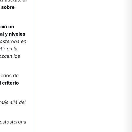
n sobre
ció un
l y niveles
tosterona en
ir en la
ozcan los
terios de
 criterio
más allá del
testosterona