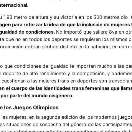
internacional.
 1,93 metro de altura y su victoria en los 500 metros dio la
agen para reforzar la idea de que la inclusión de mujeres 
igualdad de condiciones.
No importó que saliera 8va en otr
a que no en todos los deportes se requieren los mismos cri
oordinación cobran sentido distinto en la natación, en carrer
aro que condiciones de igualdad le importan mucho a las p
l deporte de alto rendimiento y la competición, y podemo
 cuestionan a las mujeres trans en deportes son transodian
n el cuerpo de las identidades trans femeninas que llama
a por parte del mundo cisgénero.
de los Juegos Olímpicos
 las mujeres, en la segunda edición de los modernos juego
les situaciones de sospecha del género de las participantes
na se establecieron criterios para confirmar el género de l