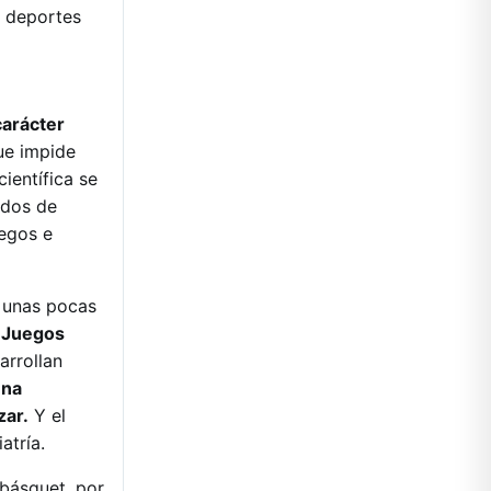
s deportes
carácter
ue impide
ientífica se
ados de
uegos e
 unas pocas
s Juegos
arrollan
una
zar.
Y el
atría.
 básquet, por