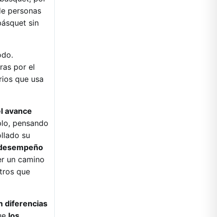
de personas
básquet sin
odo.
ras por el
rios que usa
el avance
lo, pensando
llado su
n desempeño
er un camino
otros que
n diferencias
ue
los