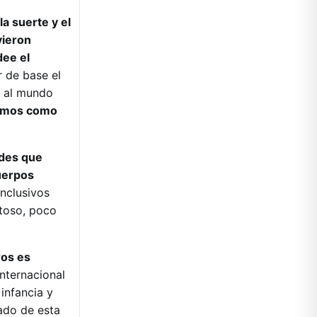
la suerte y el
vieron
dee el
r de base el
e al mundo
emos como
ades que
uerpos
inclusivos
stoso, poco
ros es
internacional
infancia y
tado de esta