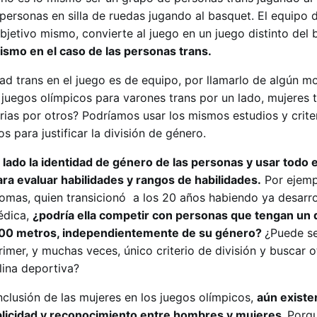
personas en silla de ruedas jugando al basquet. El equipo 
 objetivo mismo, convierte al juego en un juego distinto del 
ismo en el caso de las personas trans.
ad trans en el juego es de equipo, por llamarlo de algún m
juegos olímpicos para varones trans por un lado, mujeres t
rias por otros? Podríamos usar los mismos estudios y crite
s para justificar la división de género.
 lado la identidad de género de las personas y usar todo 
ara evaluar habilidades y rangos de habilidades.
Por ejemp
omas, quien transicionó a los 20 años habiendo ya desarro
édica,
¿podría ella competir con personas que tengan u
 500 metros, independientemente de su género?
¿Puede s
imer, y muchas veces, único criterio de división y buscar 
lina deportiva?
nclusión de las mujeres en los juegos olímpicos,
aún existe
blicidad y reconocimiento entre hombres y mujeres.
Porq