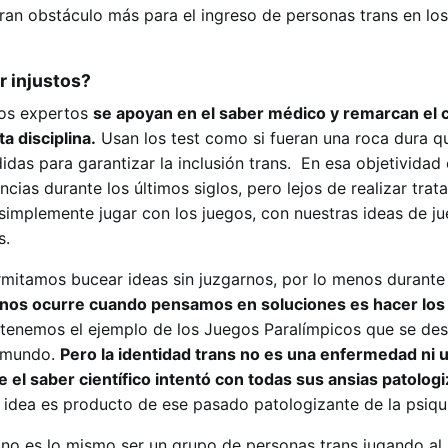
gran obstáculo más para el ingreso de personas trans en lo
er injustos?
los expertos
se apoyan en el saber médico y remarcan el 
ta disciplina.
Usan los test como si fueran una roca dura q
idas para garantizar la inclusión trans. En esa objetividad c
cias durante los últimos siglos, pero lejos de realizar trat
implemente jugar con los juegos, con nuestras ideas de j
s.
mitamos bucear ideas sin juzgarnos, por lo menos durante
 nos ocurre cuando pensamos en soluciones es hacer lo
tenemos el ejemplo de los Juegos Paralímpicos que se des
l mundo.
Pero la identidad trans no es una enfermedad ni 
 el saber científico intentó con todas sus ansias patologi
idea es producto de ese pasado patologizante de la psiqui
no es lo mismo ser un grupo de personas trans jugando al