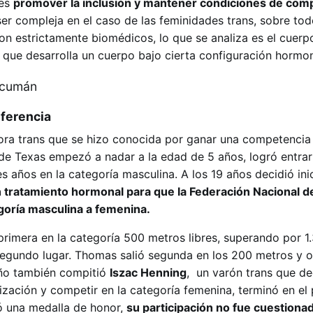
 es
promover la inclusión y mantener condiciones de com
ser compleja en el caso de las feminidades trans, sobre to
on estrictamente biomédicos, lo que se analiza es el cuerp
s que desarrolla un cuerpo bajo cierta configuración hormo
iferencia
ra trans que se hizo conocida por ganar una competencia 
de Texas empezó a nadar a la edad de 5 años, logró entrar 
s años en la categoría masculina. A los 19 años decidió inic
 tratamiento hormonal para que la Federación Nacional 
goría masculina a femenina.
primera en la categoría 500 metros libres, superando por 1
segundo lugar. Thomas salió segunda en los 200 metros y o
ño también compitió
Iszac Henning
, un varón trans que de
ización y competir en la categoría femenina, terminó en el
ió una medalla de honor,
su participación no fue cuestiona