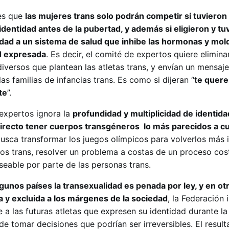
es que
las mujeres trans solo podrán competir si tuvieron 
identidad antes de la pubertad, y además si eligieron y tu
edad a un sistema de salud que inhibe las hormonas y mol
d expresada
. Es decir, el comité de expertos quiere elimina
iversos que plantean las atletas trans, y envían un mensaj
as familias de infancias trans. Es como si dijeran “
te quer
te
”.
 expertos ignora la
profundidad y multiplicidad de identid
irecto tener cuerpos transgéneros lo más parecidos a c
busca transformar los juegos olímpicos para volverlos más 
pos trans, resolver un problema a costas de un proceso co
seable por parte de las personas trans.
unos países la transexualidad es penada por ley, y en ot
a y excluida a los márgenes de la sociedad
, la Federación 
a las futuras atletas que expresen su identidad durante la 
e tomar decisiones que podrían ser irreversibles. El resul