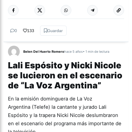
Más acc
ESPECTÁCULOS
0
133
Guardar
Belen Del Huerto Romero
hace 5 años
• 1 min de lectura
Lali Espósito y Nicki Nicole
se lucieron en el escenario
de “La Voz Argentina”
En la emisión dominguera de La Voz
Argentina (Telefe) la cantante y jurado Lali
Espósito y la trapera Nicki Nicole deslumbraron
en el escenario del programa más importante de
la televisión.…