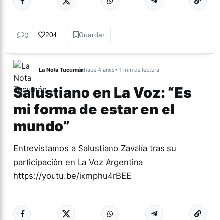
0
204
Guardar
La Nota Tucumán
hace 4 años
• 1 min de lectura
Salustiano en La Voz: “Es
mi forma de estar en el
mundo”
Entrevistamos a Salustiano Zavalía tras su
participación en La Voz Argentina
https://youtu.be/ixmphu4rBEE
Más acc
CULTURA