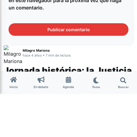
en este navegador para la próxima vez que haga
un comentario.
Milagro Mariona
hace 4 años • 7 min de lectura
Jornada histórica: la Justicia
condenó el abuso sexual en
Inicio
En debate
Agenda
Amaicha
Tema
Buscar
Género y Diversidad