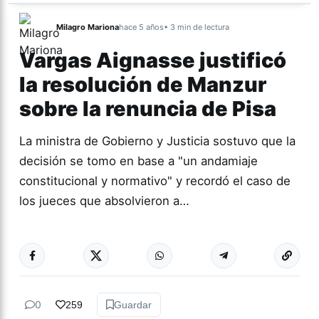
Milagro Mariona
hace 5 años
• 3 min de lectura
Vargas Aignasse justificó
la resolución de Manzur
sobre la renuncia de Pisa
La ministra de Gobierno y Justicia sostuvo que la
decisión se tomo en base a "un andamiaje
constitucional y normativo" y recordó el caso de
los jueces que absolvieron a…
Más acc
TUCUMÁN
0
259
Guardar