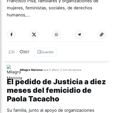
Francisco Pisa, familiares y organizaciones de
mujeres, feministas, sociales, de derechos
humanos,…
Más acc
TUCUMÁN
0
207
Guardar
Milagro Mariona
hace 5 años
• 2 min de lectura
El pedido de Justicia a diez
meses del femicidio de
Paola Tacacho
Su familia, junto al apoyo de organizaciones