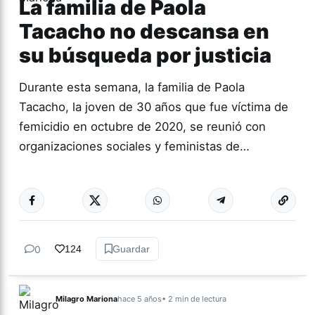
La familia de Paola
Tacacho no descansa en
su búsqueda por justicia
Durante esta semana, la familia de Paola
Tacacho, la joven de 30 años que fue víctima de
femicidio en octubre de 2020, se reunió con
organizaciones sociales y feministas de…
Más acc
GÉNERO Y
DIVERSIDAD
0
124
Guardar
Milagro Mariona
hace 5 años
• 2 min de lectura