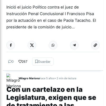
Inició el juicio Político contra el juez de
Instrucción Penal Conclusional I Francisco Pisa
por la actuación en el caso de Paola Tacacho. El
presidente de la comisión de juicio…
Más acc
TUCUMÁN
0
267
Guardar
Milagro Mariona
hace 5 años
• 2 min de lectura
Con un cartelazo en la
Legislatura, exigen que se
de tratamiento a las