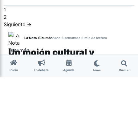
1
2
Siguiente →
La Nota Tucumán
hace 2 semanas
• 5 min de lectura
Un mojón cultural y
espiritual de Nuestra
Tierra
Inicio
En debate
Agenda
Tema
Buscar
Por Lourdes Albornoz El sábado 25 de julio se
presentó la película Nuestra Tierra en territorio
diaguita de Indio Colalao, en un evento
organizado por el Ente de Cultura de…
Más acc
CULTURA