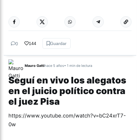
Más acc
ACTUALIDAD
0
144
Guardar
Mauro Gatti
hace 5 años
• 1 min de lectura
Seguí en vivo los alegatos
en el juicio político contra
el juez Pisa
https://www.youtube.com/watch?v=bC24xrT7-
0w