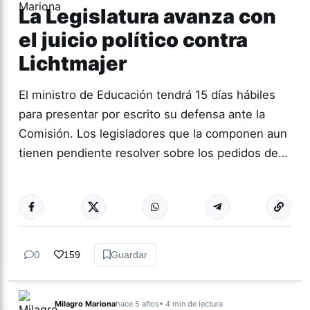
La Legislatura avanza con
el juicio político contra
Lichtmajer
El ministro de Educación tendrá 15 días hábiles
para presentar por escrito su defensa ante la
Comisión. Los legisladores que la componen aun
tienen pendiente resolver sobre los pedidos de…
Más acc
TUCUMÁN
0
159
Guardar
Milagro Mariona
hace 5 años
• 4 min de lectura