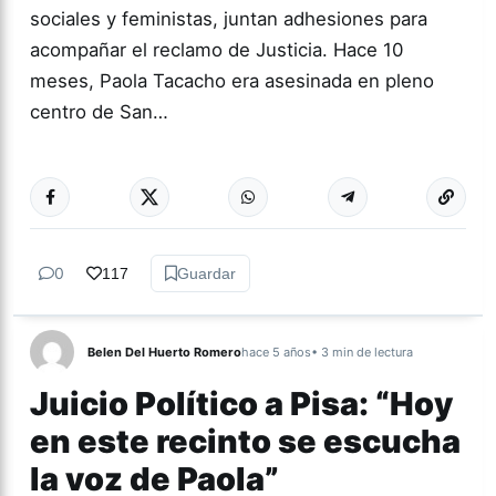
sociales y feministas, juntan adhesiones para
acompañar el reclamo de Justicia. Hace 10
meses, Paola Tacacho era asesinada en pleno
centro de San…
Más acc
GÉNERO Y
DIVERSIDAD
0
117
Guardar
Belen Del Huerto Romero
hace 5 años
• 3 min de lectura
Juicio Político a Pisa: “Hoy
en este recinto se escucha
la voz de Paola”