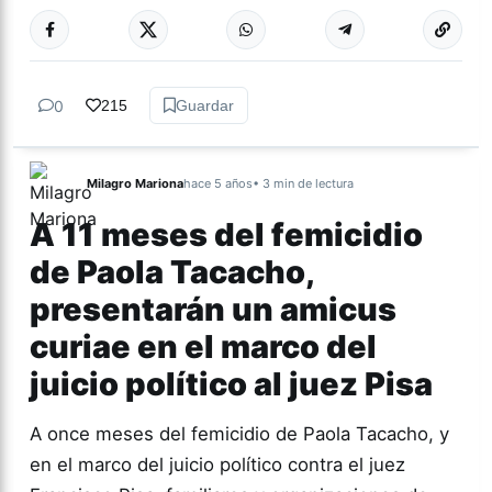
Más acc
ACTUALIDAD
0
215
Guardar
Milagro Mariona
hace 5 años
• 3 min de lectura
A 11 meses del femicidio
de Paola Tacacho,
presentarán un amicus
curiae en el marco del
juicio político al juez Pisa
A once meses del femicidio de Paola Tacacho, y
en el marco del juicio político contra el juez