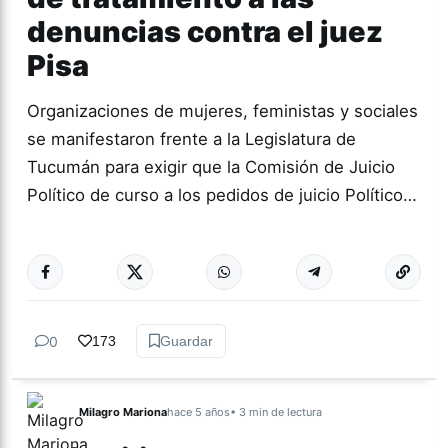
denuncias contra el juez
Pisa
Organizaciones de mujeres, feministas y sociales
se manifestaron frente a la Legislatura de
Tucumán para exigir que la Comisión de Juicio
Político de curso a los pedidos de juicio Político…
Más acc
TUCUMÁN
0
173
Guardar
Milagro Mariona
hace 5 años
• 3 min de lectura