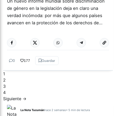
Un nuevo informe mundial sobre discriminación
de género en la legislación deja en claro una
verdad incómoda: por más que algunos países
avancen en la protección de los derechos de…
Más acc
ACTUALIDAD
0
177
Guardar
1
2
3
4
Siguiente →
La Nota Tucumán
hace 2 semanas
• 5 min de lectura