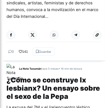
sindicales, artistas, feministas y de derechos
humanos, convoca a la movilización en el marco
del Día Internacional…
Más acc
TUCUMÁN
0
141
Guardar
La Nota Tucumán
hace 5 meses
• 16 min de lectura
¿Cómo se construye lx
lesbianx? Un ensayo sobre
el sexo de la Pepa
La excusa del 7M y el (re)encuentro lésbico