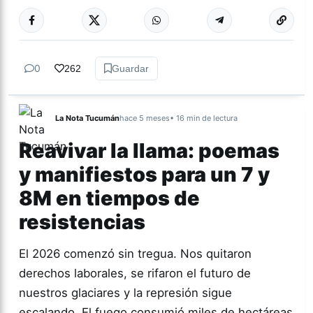
Más acc
ACTUALIDAD
0
262
Guardar
La Nota Tucumán
hace 5 meses
• 16 min de lectura
Reavivar la llama: poemas
y manifiestos para un 7 y
8M en tiempos de
resistencias
El 2026 comenzó sin tregua. Nos quitaron
derechos laborales, se rifaron el futuro de
nuestros glaciares y la represión sigue
escalando. El fuego consumió miles de hectáreas