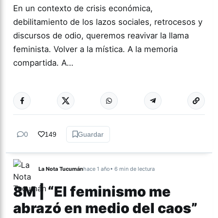
En un contexto de crisis económica,
debilitamiento de los lazos sociales, retrocesos y
discursos de odio, queremos reavivar la llama
feminista. Volver a la mística. A la memoria
compartida. A…
Más acc
GÉNERO Y
DIVERSIDAD
0
149
Guardar
La Nota Tucumán
hace 1 año
• 6 min de lectura
8M | “El feminismo me
abrazó en medio del caos”