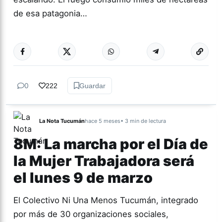
de esa patagonia…
Más acc
GÉNERO Y
DIVERSIDAD
0
222
Guardar
La Nota Tucumán
hace 5 meses
• 3 min de lectura
8M: La marcha por el Día de
la Mujer Trabajadora será
el lunes 9 de marzo
El Colectivo Ni Una Menos Tucumán, integrado
por más de 30 organizaciones sociales,