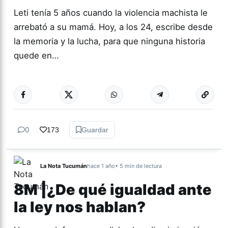
Leti tenía 5 años cuando la violencia machista le
arrebató a su mamá. Hoy, a los 24, escribe desde
la memoria y la lucha, para que ninguna historia
quede en…
Más acc
GÉNERO Y
DIVERSIDAD
0
173
Guardar
La Nota Tucumán
hace 1 año
• 5 min de lectura
8M |¿De qué igualdad ante
la ley nos hablan?