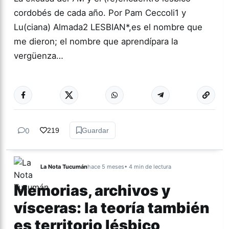
cordobés de cada año. Por Pam Ceccoli1 y
Lu(ciana) Almada2 LESBIAN*,es el nombre que
me dieron; el nombre que aprendípara la
vergüenza…
Más acc
ACTUALIDAD
0
219
Guardar
La Nota Tucumán
hace 5 meses
• 4 min de lectura
Memorias, archivos y
vísceras: la teoría también
es territorio lésbico