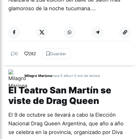
glamoroso de la noche tucumana.…
Más acc
CULTURA
0
282
Guardar
Milagro Mariona
hace 5 años
• 5 min de lectura
El Teatro San Martín se
viste de Drag Queen
El 9 de octubre se llevará a cabo la Elección
Nacional Drag Queen Argentina, que año a año
se celebra en la provincia, organizado por Diva