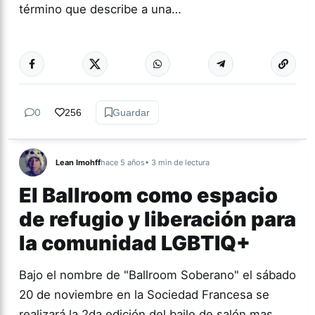
término que describe a una…
Más acc
GÉNERO Y
DIVERSIDAD
0
256
Guardar
Lean Imohff
hace 5 años
• 3 min de lectura
El Ballroom como espacio
de refugio y liberación para
la comunidad LGBTIQ+
Bajo el nombre de "Ballroom Soberano" el sábado
20 de noviembre en la Sociedad Francesa se
realizará la 2da edición del baile de salón mas