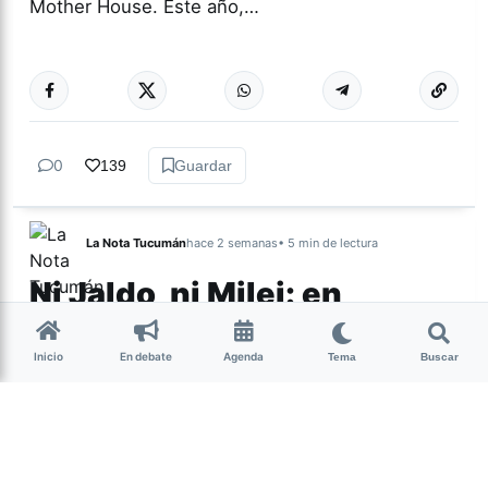
Mother House. Este año,…
Más acc
CULTURA
0
139
Guardar
La Nota Tucumán
hace 2 semanas
• 5 min de lectura
Ni Jaldo, ni Milei: en
Tucumán hay un
electorado al que nadie
Inicio
En debate
Agenda
Tema
Buscar
mira
Una encuesta realizada por la Consultora Épica
revela la existencia de un segmento del