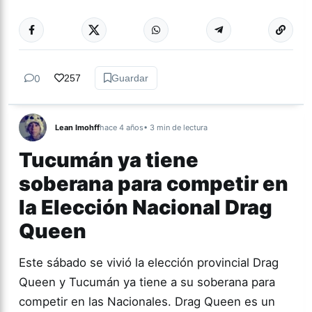
Más acc
GÉNERO Y
DIVERSIDAD
0
257
Guardar
Lean Imohff
hace 4 años
• 3 min de lectura
Tucumán ya tiene
soberana para competir en
la Elección Nacional Drag
Queen
Este sábado se vivió la elección provincial Drag
Queen y Tucumán ya tiene a su soberana para
competir en las Nacionales. Drag Queen es un