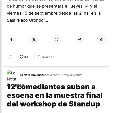
de humor que se presentará el jueves 14 y el
viernes 15 de septiembre desde las 21hs, en la
Sala “Paco Urondo”…
Más acc
CULTURA
0
106
Guardar
La Nota Tucumán
hace 3 años
• 2 min de lectura
12 comediantes suben a
escena en la muestra final
del workshop de Standup