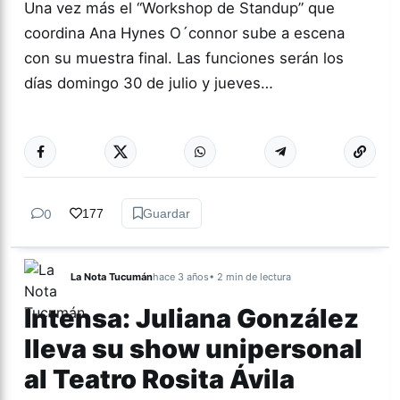
Una vez más el “Workshop de Standup” que
coordina Ana Hynes O´connor sube a escena
con su muestra final. Las funciones serán los
días domingo 30 de julio y jueves…
Más acc
CULTURA
0
177
Guardar
La Nota Tucumán
hace 3 años
• 2 min de lectura
Intensa: Juliana González
lleva su show unipersonal
al Teatro Rosita Ávila