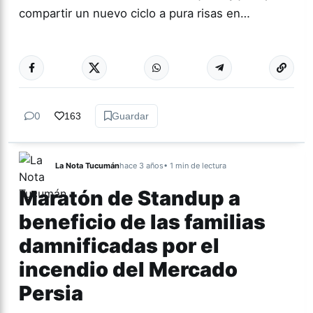
compartir un nuevo ciclo a pura risas en…
Más acc
CULTURA
0
163
Guardar
La Nota Tucumán
hace 3 años
• 1 min de lectura
Maratón de Standup a
beneficio de las familias
damnificadas por el
incendio del Mercado
Persia