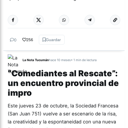
Más acc
CULTURA
0
256
Guardar
La Nota Tucumán
hace 10 meses
• 1 min de lectura
“Comediantes al Rescate”:
un encuentro provincial de
impro
Este jueves 23 de octubre, la Sociedad Francesa
(San Juan 751) vuelve a ser escenario de la risa,
la creatividad y la espontaneidad con una nueva