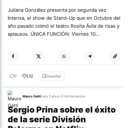
Juliana González presenta por segunda vez
Intensa, el show de Stand-Up que en Octubre del
año pasado colmó el teatro Rosita Ávila de risas y
aplausos. ÚNICA FUNCIÓN: Viernes 10…
Más acc
CULTURA
0
132
Guardar
Mauro Gatti
hace 3 años
• 6 min de lectura
Sergio Prina sobre el éxito
de la serie División