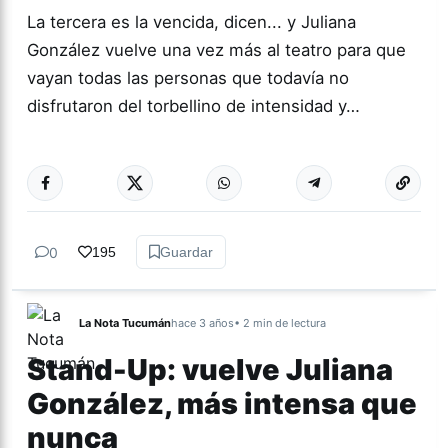
La tercera es la vencida, dicen... y Juliana
González vuelve una vez más al teatro para que
vayan todas las personas que todavía no
disfrutaron del torbellino de intensidad y…
Más acc
ESPECTÁCULOS
0
195
Guardar
La Nota Tucumán
hace 3 años
• 2 min de lectura
Stand-Up: vuelve Juliana
González, más intensa que
nunca