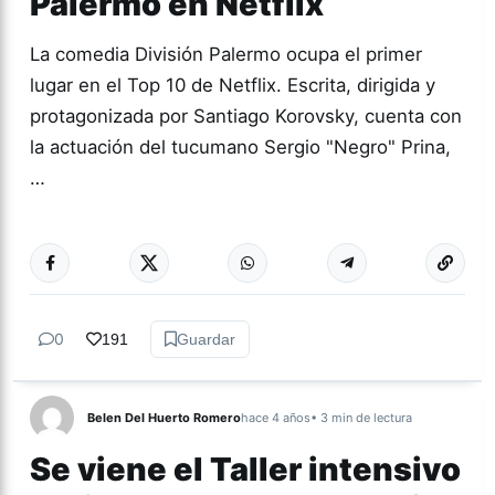
Palermo en Netflix
La comedia División Palermo ocupa el primer
lugar en el Top 10 de Netflix. Escrita, dirigida y
protagonizada por Santiago Korovsky, cuenta con
la actuación del tucumano Sergio "Negro" Prina,
…
Más acc
NETFLIX
0
191
Guardar
Belen Del Huerto Romero
hace 4 años
• 3 min de lectura
Se viene el Taller intensivo