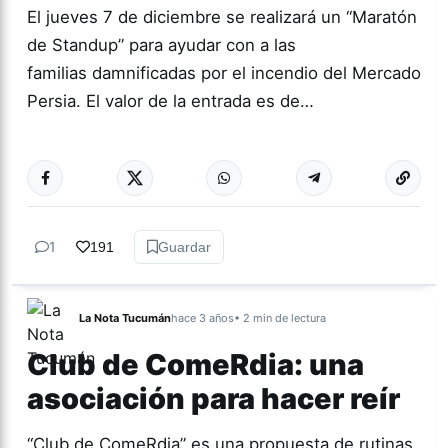
El jueves 7 de diciembre se realizará un “Maratón
de Standup” para ayudar con a las
familias damnificadas por el incendio del Mercado
Persia. El valor de la entrada es de…
Más acc
CULTURA
1
191
Guardar
La Nota Tucumán
hace 3 años
• 2 min de lectura
Club de ComeRdia: una
asociación para hacer reír
“Club de ComeRdia” es una propuesta de rutinas