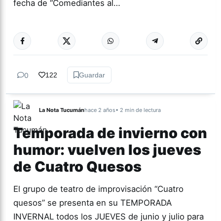
fecha de “Comediantes al…
Más acc
CULTURA
0
122
Guardar
La Nota Tucumán
hace 2 años
• 2 min de lectura
Temporada de invierno con
humor: vuelven los jueves
de Cuatro Quesos
El grupo de teatro de improvisación “Cuatro
quesos” se presenta en su TEMPORADA
INVERNAL todos los JUEVES de junio y julio para