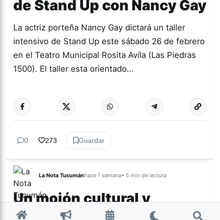
de Stand Up con Nancy Gay
La actriz porteña Nancy Gay dictará un taller
intensivo de Stand Up este sábado 26 de febrero
en el Teatro Municipal Rosita Avíla (Las Piedras
1500). El taller esta orientado…
Más acc
CULTURA
0
273
Guardar
La Nota Tucumán
hace 1 semana
• 5 min de lectura
Un mojón cultural y
espiritual de Nuestra