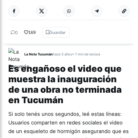
Más acc
GÉNERO Y
DIVERSIDAD
0
169
Guardar
La Nota Tucumán
hace 3 años
• 7 min de lectura
Es engañoso el video que
muestra la inauguración
de una obra no terminada
en Tucumán
Si solo tenés unos segundos, leé estas líneas:
Usuarios comparten en redes sociales el video
de un esqueleto de hormigón asegurando que es