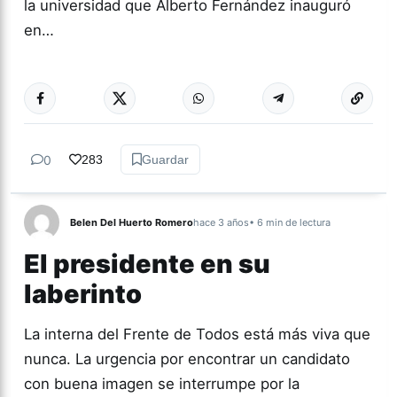
la universidad que Alberto Fernández inauguró
en…
Más acc
TUCUMÁN
0
283
Guardar
Belen Del Huerto Romero
hace 3 años
• 6 min de lectura
El presidente en su
laberinto
La interna del Frente de Todos está más viva que
nunca. La urgencia por encontrar un candidato
con buena imagen se interrumpe por la