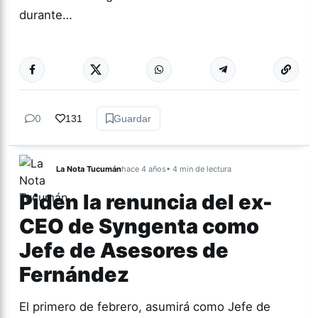
durante…
Más acc
TUCUMÁN
0
131
Guardar
La Nota Tucumán
hace 4 años
• 4 min de lectura
Piden la renuncia del ex-
CEO de Syngenta como
Jefe de Asesores de
Fernández
El primero de febrero, asumirá como Jefe de