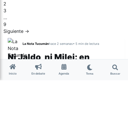
2
3
…
9
Siguiente →
La Nota Tucumán
hace 2 semanas
• 5 min de lectura
Ni Jaldo, ni Milei: en
Tucumán hay un
electorado al que nadie
Inicio
En debate
Agenda
Tema
Buscar
mira
Una encuesta realizada por la Consultora Épica
revela la existencia de un segmento del
electorado urbano, con alto nivel educativo y
crítico que no encuentra representación en la