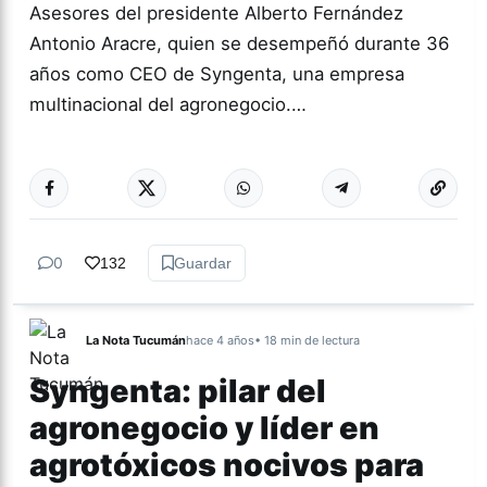
Asesores del presidente Alberto Fernández
Antonio Aracre, quien se desempeñó durante 36
años como CEO de Syngenta, una empresa
multinacional del agronegocio.…
Más acc
NACIONALES
0
132
Guardar
La Nota Tucumán
hace 4 años
• 18 min de lectura
Syngenta: pilar del
agronegocio y líder en
agrotóxicos nocivos para