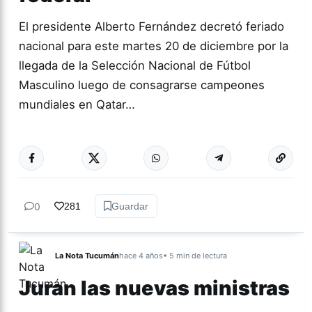
El presidente Alberto Fernández decretó feriado
nacional para este martes 20 de diciembre por la
llegada de la Selección Nacional de Fútbol
Masculino luego de consagrarse campeones
mundiales en Qatar…
Más acc
NACIONALES
0
281
Guardar
La Nota Tucumán
hace 4 años
• 5 min de lectura
Juran las nuevas ministras