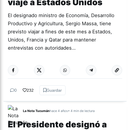
viaje a Estados Unidos
El designado ministro de Economía, Desarrollo
Productivo y Agricultura, Sergio Massa, tiene
previsto viajar a fines de este mes a Estados,
Unidos, Francia y Qatar para mantener
entrevistas con autoridades…
Más acc
NACIONALES
0
232
Guardar
La Nota Tucumán
hace 4 años
• 4 min de lectura
El Presidente designó a