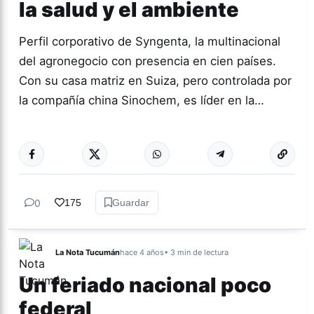
la salud y el ambiente
Perfil corporativo de Syngenta, la multinacional
del agronegocio con presencia en cien países.
Con su casa matriz en Suiza, pero controlada por
la compañía china Sinochem, es líder en la…
Más acc
ACTUALIDAD
0
175
Guardar
La Nota Tucumán
hace 4 años
• 3 min de lectura
Un feriado nacional poco
federal