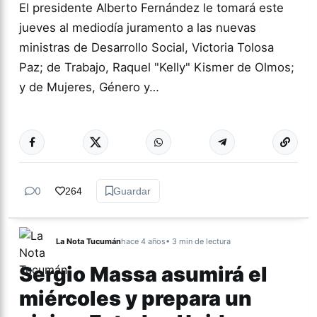
El presidente Alberto Fernández le tomará este
jueves al mediodía juramento a las nuevas
ministras de Desarrollo Social, Victoria Tolosa
Paz; de Trabajo, Raquel "Kelly" Kismer de Olmos;
y de Mujeres, Género y…
Más acc
ACTUALIDAD
0
264
Guardar
La Nota Tucumán
hace 4 años
• 3 min de lectura
Sergio Massa asumirá el
miércoles y prepara un