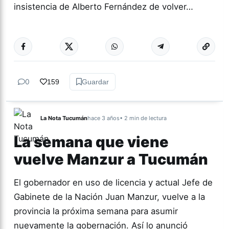
insistencia de Alberto Fernández de volver…
Más acc
ACTUALIDAD
0
159
Guardar
La Nota Tucumán
hace 3 años
• 2 min de lectura
La semana que viene
vuelve Manzur a Tucumán
El gobernador en uso de licencia y actual Jefe de
Gabinete de la Nación Juan Manzur, vuelve a la
provincia la próxima semana para asumir
nuevamente la gobernación. Así lo anunció