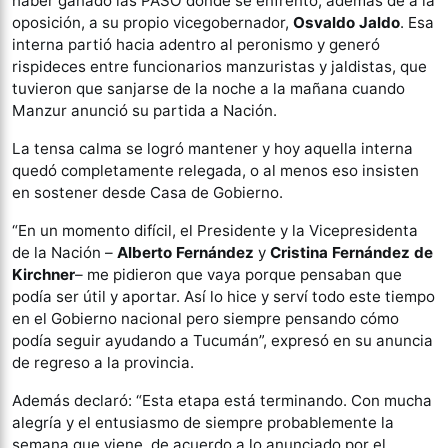
haber ganado las PASO donde se enfrentó, además de a la
oposición, a su propio vicegobernador,
Osvaldo Jaldo
. Esa
interna partió hacia adentro al peronismo y generó
rispideces entre funcionarios manzuristas y jaldistas, que
tuvieron que sanjarse de la noche a la mañana cuando
Manzur anunció su partida a Nación.
La tensa calma se logró mantener y hoy aquella interna
quedó completamente relegada, o al menos eso insisten
en sostener desde Casa de Gobierno.
“En un momento difícil, el Presidente y la Vicepresidenta
de la Nación –
Alberto Fernández
y
Cristina Fernández de
Kirchner
– me pidieron que vaya porque pensaban que
podía ser útil y aportar. Así lo hice y serví todo este tiempo
en el Gobierno nacional pero siempre pensando cómo
podía seguir ayudando a Tucumán”, expresó en su anuncia
de regreso a la provincia.
Además declaró: “Esta etapa está terminando. Con mucha
alegría y el entusiasmo de siempre probablemente la
semana que viene, de acuerdo a lo anunciado por el