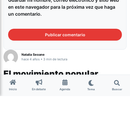
Guardar mi nombre, correo electrónico y sitio web
en este navegador para la próxima vez que haga
un comentario.
Natalia Seoane
hace 4 años • 3 min de lectura
El movimiento popular
transfeminista de Santiago
Inicio
En debate
Agenda
Tema
Buscar
del Estero organiza el
segundo Foro
Género y Diversidad