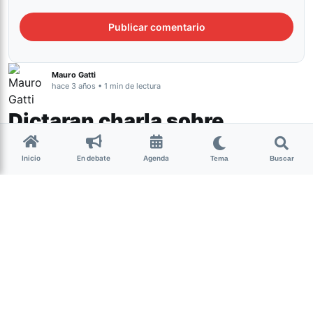
Mauro Gatti
hace 3 años • 1 min de lectura
Dictaran charla sobre
animación en el Ente
Inicio
En debate
Agenda
Tema
Buscar
Cultural
Actualidad