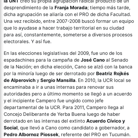
la UNT
creó su propia agrupación radical producto de un
desprendimiento de la
Franja Morada
; tiempo más tarde,
dicha agrupación se aliaría con el PRO de dicha Facultad.
Una vez recibido, entre 2007-2008 buscó formar un equipo
que lo ayudase a hacer trabajo territorial en su ciudad
para así, constantemente, someterse a diversos procesos
electorales. Y así fue.
En las elecciones legislativas del 2009, fue uno de los
espadachines para la campaña de
José Cano
al Senado
de la Nación; en dicha elección, Cano se alzó con la banca
por la minoría luego de ser derrotado por
Beatriz Rojkés
de Alperovich
y
Sergio Mansilla
. En 2010, la UCR local se
encaminaba a ir a unas internas para renovar sus
autoridades pero a último momento se llegó a un acuerdo
y el incipiente Campero fue ungido como jefe
departamental de la UCR. Para 2011, Campero llega al
Concejo Deliberante de Yerba Buena luego de haber
derrotado en las internas del extinto
Acuerdo Cívico y
Social
, que llevó a Cano como candidato a gobernador, a
Pedro Albornoz Piossek
, referente del PRO en Tucumán.