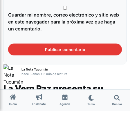
Guardar mi nombre, correo electrónico y sitio web
en este navegador para la próxima vez que haga
un comentario.
La Nota Tucumán
hace 3 años • 3 min de lectura
La Vero Paz presenta su
disco solista “Antorcha”
Inicio
En debate
Agenda
Tema
Buscar
Música
La Vero Paz, cantantautora tucumana radicada en España,
regresa a su provincia a presentar su nuevo álbum