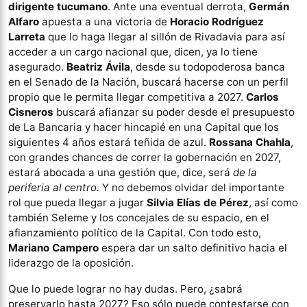
dirigente tucumano
. Ante una eventual derrota,
Germán
Alfaro
apuesta a una victoria de
Horacio Rodríguez
Larreta
que lo haga llegar al sillón de Rivadavia para así
acceder a un cargo nacional que, dicen, ya lo tiene
asegurado.
Beatriz Ávila
, desde su todopoderosa banca
en el Senado de la Nación, buscará hacerse con un perfil
propio que le permita llegar competitiva a 2027.
Carlos
Cisneros
buscará afianzar su poder desde el presupuesto
de La Bancaria y hacer hincapié en una Capital que los
siguientes 4 años estará teñida de azul.
Rossana Chahla
,
con grandes chances de correr la gobernación en 2027,
estará abocada a una gestión que, dice, será
de la
periferia al centro.
Y no debemos olvidar del importante
rol que pueda llegar a jugar
Silvia Elías de Pérez
, así como
también Seleme y los concejales de su espacio, en el
afianzamiento político de la Capital. Con todo esto,
Mariano Campero
espera dar un salto definitivo hacia el
liderazgo de la oposición.
Que lo puede lograr no hay dudas. Pero, ¿sabrá
preservarlo hasta 2027? Eso sólo puede contestarse con