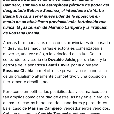
Campero, sumado a la estrepitosa pérdida de poder del
desgastado Roberto Sánchez, el intendente de Yerba
Buena buscará ser el nuevo líder de la oposición en
medio de un oficialismo provincial más fortalecido que
nunca. El ¿ascenso? de Mariano Campero y la irrupción
de Rossana Chahla.
Apenas terminadas las elecciones provinciales del pasado
11 de junio, las maquinarias electorales comenzaban a
moverse, una vez más, a la velocidad de la luz. Con la
contundente victoria de
Osvaldo Jaldo
, por un lado, y la
derrota de la senadora
Beatriz Ávila
por la diputada
Rossana Chahla
, por el otro, se presentaba el panorama
de un oficialismo altamente competitivo y una oposición
fuertemente desdibujada.
Pero como en política las posibilidades y los matices son
tan amplios como cantidad de estrellas hay en el cielo, en
ambas trincheras hubo grandes ganadores y perdedores.
Es el caso de
Mariano Campero
, vencedor entre vencidos.
Cabeza del acople
Cambia Tucumán
, estuvo a escasos