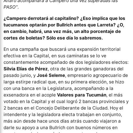
Alfaro acompañará a Campero una vez superadas las
PASO’’
.
¿Campero derrotará al capitalino? ¿Eso implica que los
tucumanos optarán por Bullrich antes que Larreta? ¿O,
en cambio, habrá, una vez más, un alto porcentaje de
cortes de boletas? Sólo ese día lo sabremos.
En una campaña que buscará una expansión territorial
efectiva en la Capital, en sus caminatas se lo ve
constantemente acompañado de dos legisladores electos:
Silvia Elías de Pérez
, otra de las grandes ganadoras del
pasado junio, y
José Seleme
, empresario agropecuario de
larga estirpe radical que, en su primera elección, se hizo
con una banca en la Legislatura, acompañando a la
exsenadora en el acople
Valores para Tucumán
, el más
votado en la Capital y el cual logró 2 bancas provinciales y
2 bancas en el Concejo Deliberante de la Ciudad. Hoy el
intendente y la legisladora electa trabajan en conjunto,
más aún desde hace unos días atrás cuando viajaron a
darle su apoyo a una Bullrich con buenos números en