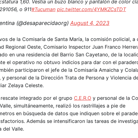
statura 1,60. Vestía un buzo blanco y pantalón de color cla
91056, o 911
#Tucuman
pic.twitter.com/4YMKZCsTDT
entina (@desaparecidaorg)
August 4, 2023
vos de la Comisaría de Santa María, la comisión policial, a
ad Regional Oeste, Comisario Inspector Juan Franco Herrera
ado en una residencia del Barrio San Cayetano, de la locali
el operativo no obtuvo indicios para dar con el paradero
mbién participaron el jefe de la Comisaría Amaicha y Colala
ta, y personal de la Dirección Trata de Persona y Violencia d
liar Zelaya Celeste.
e rescate integrado por el grupo
C.E.R.O
y personal de la Co
lle, simultáneamente, realizó los rastrillajes a pie de
etros en búsqueda de datos que indiquen sobre el parade
sfactorios. Además se intensificaron las tareas de investig
 del Valle.