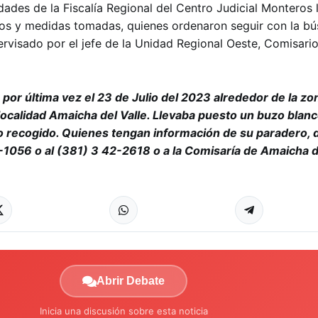
dades de la Fiscalía Regional del Centro Judicial Monteros 
vos y medidas tomadas, quienes ordenaron seguir con la b
pervisado por el jefe de la Unidad Regional Oeste, Comisari
por última vez el 23 de Julio del 2023 alrededor de la zo
 localidad Amaicha del Valle. Llevaba puesto un buzo blan
lo recogido. Quienes tengan información de su paradero,
9-1056 o al (381) 3 42-2618 o a la Comisaría de Amaicha de
Abrir Debate
Inicia una discusión sobre esta noticia