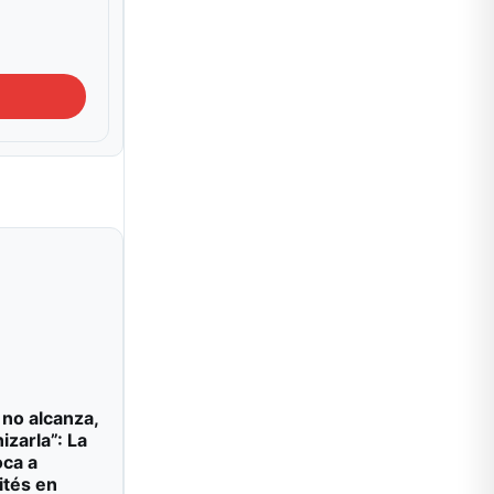
 no alcanza,
izarla”: La
oca a
ités en