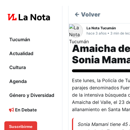
← Volver
La Nota Tucumán
hace 3 años • 3 min de lec
Tucumán
Amaicha del
Actualidad
Sonia Mama
Cultura
Tucumán
Este lunes, la Policía de 
Agenda
parajes denominados Fuert
de la intensiva búsqueda 
Género y Diversidad
Amaicha del Valle, el 23 
allanamiento en Santa Mar
En Debate
Sonia Mamani tiene 45 a
Suscribirme