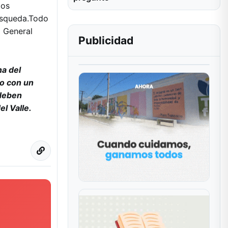
los
úsqueda.Todo
o General
Publicidad
na del
co con un
 deben
l Valle.