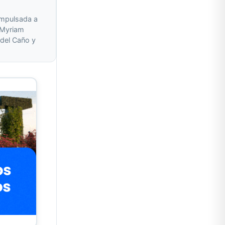
impulsada a
r Myriam
del Caño y