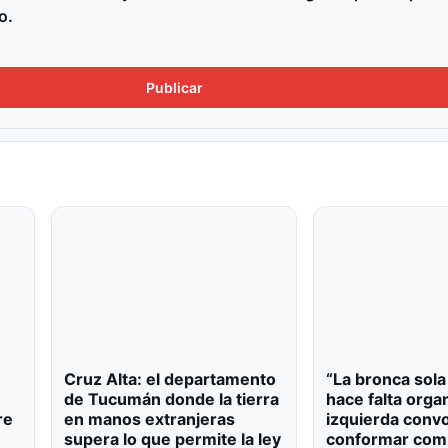
o.
Cruz Alta: el departamento
“La bronca sola
de Tucumán donde la tierra
hace falta organ
re
en manos extranjeras
izquierda conv
supera lo que permite la ley
conformar com