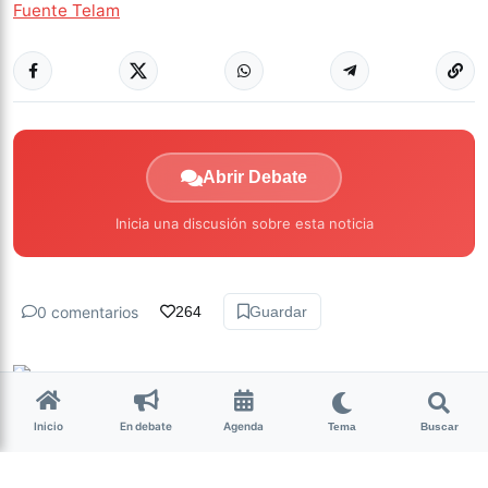
Fuente Telam
Abrir Debate
Inicia una discusión sobre esta noticia
0 comentarios
264
Guardar
La Nota Tucumán
hace 4 años • 3 min de lectura
Inicio
En debate
Agenda
Tema
Buscar
Se busca al mejor sánguche