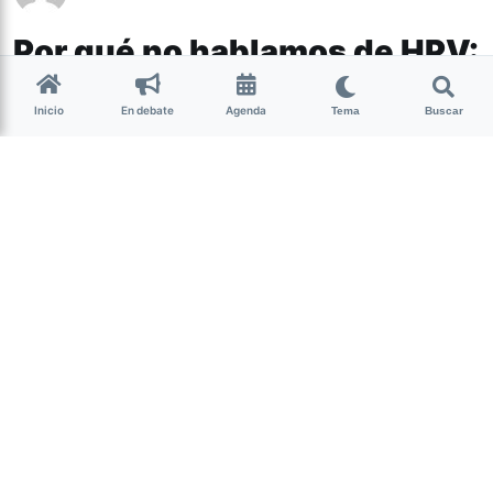
Por qué no hablamos de HPV:
mitos y prevención
Inicio
En debate
Agenda
Tema
Buscar
Actualidad
Por Alejandra Zani para
Agencia Presentes
El 80% de la población sexualmente activa estuvo en
contacto con el Virus del Papiloma Humano -VPH o HPV
por sus siglas en inglés- alguna vez en su vida, según
cifras del Instituto Nacional del Cáncer (Argentina).
Es una
de las Infecciones de Transmisión Sexual (ITS) más
frecuentes a nivel mundial. Afecta tanto a personas con
pene como con vulva y, si no es tratado, puede devenir
en cáncer cervicouterino.
El VPH está entre nosotres, convivimos con él y, sin
embargo, es una presencia silenciosa. La información que
circula es poca y se naturaliza como una ITS que sólo
afecta a mujeres cis heterosexuales.
En Argentina,