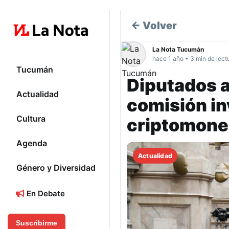
← Volver
La Nota Tucumán
hace 1 año • 3 min de lect
Tucumán
Diputados a
Actualidad
comisión in
Cultura
criptomone
Agenda
Actualidad
Género y Diversidad
En Debate
Suscribirme