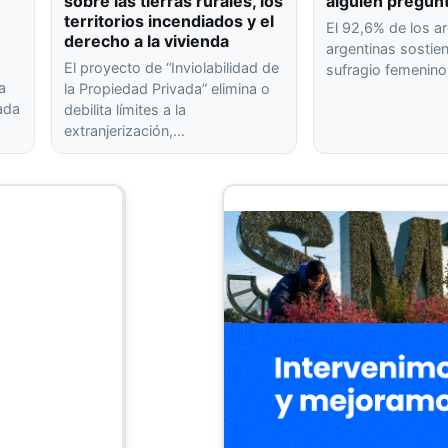
sobre las tierras rurales, los
alguien pregun
territorios incendiados y el
El 92,6% de los ar
derecho a la vivienda
argentinas sostien
El proyecto de “Inviolabilidad de
sufragio femenin
a
la Propiedad Privada” elimina o
rada
debilita límites a la
extranjerización,…