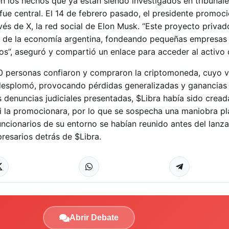
en los hechos que ya están siendo investigados en tribunal
ue central. El 14 de febrero pasado, el presidente promoc
és de X, la red social de Elon Musk. “Este proyecto privad
to de la economía argentina, fondeando pequeñas empresas
s”, aseguró y compartió un enlace para acceder al activo d
0 personas confiaron y compraron la criptomoneda, cuyo 
desplomó, provocando pérdidas generalizadas y ganancias
 denuncias judiciales presentadas, $Libra había sido cread
i la promocionara, por lo que se sospecha una maniobra pla
uncionarios de su entorno se habían reunido antes del lanz
esarios detrás de $Libra.
Abrir Debate