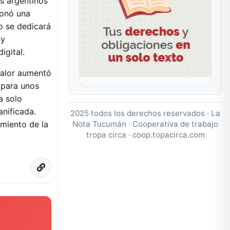
es argentinos
ionó una
o se dedicará
 y
igital.
valor aumentó
 para unos
a solo
nificada.
2025 todos los derechos reservados · La
Nota Tucumán · Cooperativa de trabajo
amiento de la
tropa circa ·
coop.topacirca.com