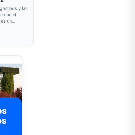
tó
gentinos y las
e que el
o es un…