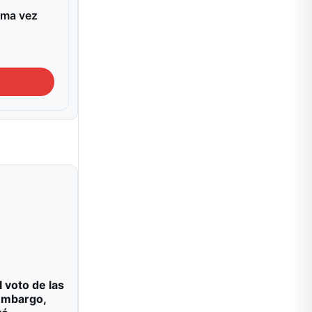
ima vez
l voto de las
 embargo,