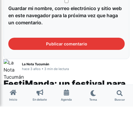
Guardar mi nombre, correo electrónico y sitio web
en este navegador para la próxima vez que haga
un comentario.
La Nota Tucumán
hace 3 años • 3 min de lectura
FestiManda: un festival para
la comunidad creativa de
Inicio
En debate
Agenda
Tema
Buscar
Tucumán
Cultura
Este sábado 19 de agosto, la
Productora Manda
cumple 10
años y para festejar realiza una festival para la comunidad