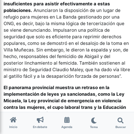
insuficientes para asistir efectivamente a estas
poblaciones.
Anunciaron la disposición de un lugar de
refugio para mujeres en La Banda gestionado por una
ONG, es decir, bajo la misma lógica de tercerización que
se viene denunciando. Impulsaron una política de
seguridad que solo es eficiente para reprimir derechos
populares, como se demostró en el desalojo de la toma en
Villa Muñecas. Sin embargo, le dieron la espalda y son, de
hecho, responsables del femicidio de Abigail y del
posterior linchamiento al femicida. También sostienen al
ministro de Seguridad Claudio Maley, que ha dado vía libre
al gatillo fácil y a la desaparición forzada de personas”.
El panorama provincial muestra un retraso en la
implementación de leyes ya sancionadas, como la Ley
Micaela, la Ley provincial de emergencia en violencia
contra las mujeres, el cupo laboral trans y la Educación
Sexual Integral (ESI).
Además, Tucumán aún no adhirió a
leyes nacionales que llevan décadas en el plexo normativo
argentino, como la Ley de Salud Sexual y Procreación
Inicio
En debate
Agenda
Tema
Buscar
Responsable o la implementación del protocolo para la