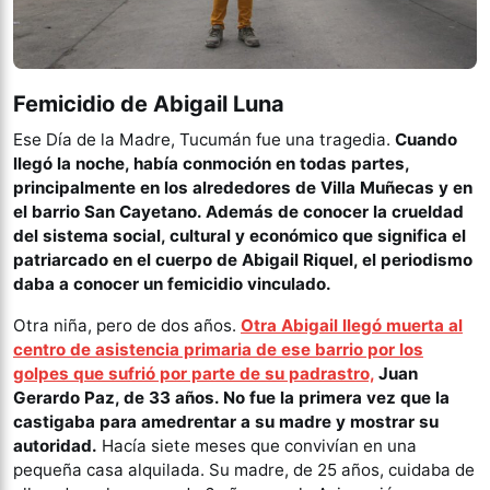
Femicidio de Abigail Luna
Ese Día de la Madre, Tucumán fue una tragedia.
Cuando
llegó la noche, había conmoción en todas partes,
principalmente en los alrededores de Villa Muñecas y en
el barrio San Cayetano. Además de conocer la crueldad
del sistema social, cultural y económico que significa el
patriarcado en el cuerpo de Abigail Riquel, el periodismo
daba a conocer un femicidio vinculado.
Otra niña, pero de dos años.
Otra Abigail llegó muerta al
centro de asistencia primaria de ese barrio por los
golpes que sufrió por parte de su padrastro,
Juan
Gerardo Paz, de 33 años. No fue la primera vez que la
castigaba para amedrentar a su madre y mostrar su
autoridad.
Hacía siete meses que convivían en una
pequeña casa alquilada. Su madre, de 25 años, cuidaba de