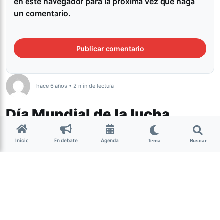
en este navegador para la próxima vez que haga
un comentario.
hace 6 años • 2 min de lectura
Día Mundial de la lucha
contra el cáncer de mama: No
Inicio
En debate
Agenda
Tema
Buscar
somos frutas, somos
personas
Actualidad