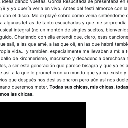
 ideas dando vueltas. Gorda Resucitada se presentaba en el
9 y yo quería verla en vivo. Antes del festi almorcé con la 
o con el disco. Me explayé sobre cómo venía sintiéndome 
a algunas letras de tanto escucharlas y que me sorprendía
sical integral (no un montón de singles sueltos, bienvenido
uido. Charlando con ella entendí que, claro, esas cancion
ue salí, a las que amé, a las que olí, en las que habrá tam
propia vida… y también, especialmente me llevaban a mí: a t
aballo de kirchnerismo, macrismo y decadencia derechosa a
ales, a ser esta generación que parece bisagra y que ya es 
 así, a la que le prometieron un mundo que ya no existe y
cios que después nos desilusionaron pero aún así nos duele
a mano queremos meter.
Todas sus chicas, mis chicas, toda
omos las chicas.