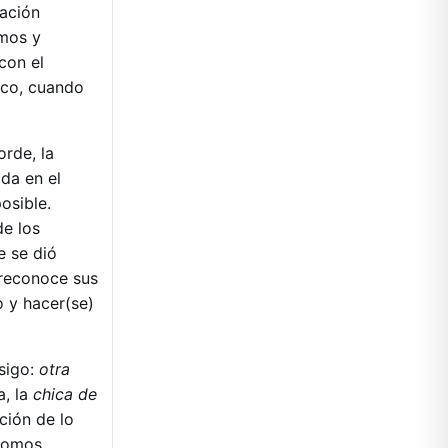
tación
mos y
con el
sco, cuando
rde, la
ada en el
osible.
de los
e se dió
e reconoce sus
o y hacer(se)
nsigo:
otra
a, la
chica de
ción de lo
 somos