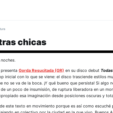
tura
tras chicas
 noches
.
e presenta
Gorda Resucitada (GR)
en su disco debut
Todas
 inicial con lo que se viene: el disco trasciende estilos m
e no se va de la boca. ¡Y qué bueno que persista! Si algo 
s de un poco de insumisión, de ruptura liberadora en un m
xpropiado esa imaginación desde posiciones oscuras y total
ra de este texto en movimiento porque es así como escuché 
viajando en colectivo por la ciudad en la que vivo, Buenos Ai