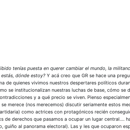
libido tenías puesta en querer cambiar el mundo, la militanci
e estás, dónde estoy?
Y acá creo que GR se hace una pregu
ma de quienes vivimos nuestros despertares políticos duran
ómo se institucionalizan nuestras luchas de base, cómo se 
ontradicciones y a qué precio se viven. Pienso especialmen
e se merece (nos merecemos) discutir seriamente estos m
, partidaria) como actrices con protagónicos recién consegui
xs de derechos que pasamos a ocupar un lugar central…. h
o, guiño al panorama electoral). Las y les que ocuparon es