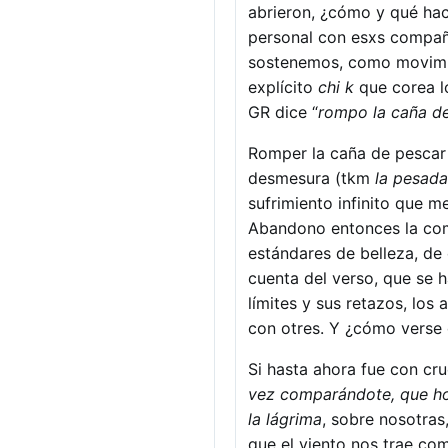
abrieron, ¿cómo y qué hac
personal con esxs compa
sostenemos, como movimie
explícito
chi k
que corea lo
GR dice “
rompo la caña d
Romper la caña de pescar 
desmesura (tkm
la pesada
sufrimiento infinito que m
Abandono entonces la comp
estándares de belleza, de
cuenta del verso, que se h
límites y sus retazos, los
con otres. Y ¿cómo verse
Si hasta ahora fue con cru
vez comparándote, que hos
la lágrima
, sobre nosotras
que el viento nos trae co