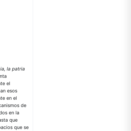
a, la patria
nta
te el
dan esos
te en el
ecanismos de
dos en la
asta que
pacios que se