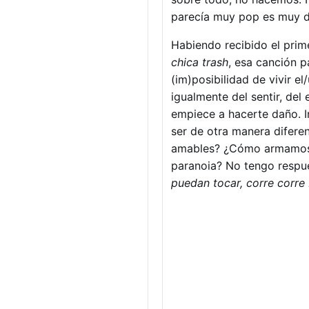
parecía muy pop es muy d
Habiendo recibido el prim
chica trash
, esa canción p
(im)posibilidad de vivir e
igualmente del sentir, del
empiece a hacerte daño. I
ser de otra manera difere
amables? ¿Cómo armamos r
paranoia? No tengo respu
puedan tocar, corre corre 