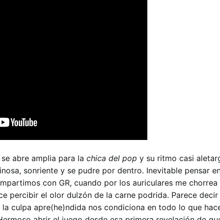
 se abre amplia para la
chica del pop
y su ritmo casi aletar
inosa, sonriente y se pudre por dentro. Inevitable pensar en
ompartimos con GR, cuando por los auriculares me chorrea
e percibir el olor dulzón de la carne podrida. Parece deci
as la culpa apre(he)ndida nos condiciona en todo lo que hac
ermoso abrir el juego desde esa primera revelación de qu