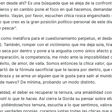
en desde ahí? Es una búsqueda que se aleja de la confron
ñeros y en cambio pone el foco en qué hacemos, demanda
nto. Vayan, por favor, escuchen chica rosca enganchado 
 que creo es la gran posición político-personal de este di
e pescar
”.
como metáfora para el cuestionamiento perpetuo, el desbo
). También, romper con el victimismo que me deja sola, tir
e seca por dentro y pone a la angustia como único afecto p
aración, la competencia, me rindo ante la imposibilidad 
 éxito, de amor, de valía. Somos entonces la
chica valor
, qu
artó de la fórmula sacrificial que te lacera por dentro, qu
 abraza y se arma un alguien que le gusta para salir al mund
 de nuevo? De mínima, probando un modo distinto.
eldad, el deber es recuperar la ternura, una amabilidad co
til lo que te haces.
Así cierra la Gorda su pensar sobre ell
, pidiéndose/nos ternura, escucha a lo que sentimos, valora
mo verdades propias, curarnos juntas todas las chicas que