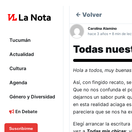
← Volver
Carolina Alamino
hace 3 años • 8 min de lec
Tucumán
Todas nues
Actualidad
Música
Cultura
Hola a todos, muy buenas
Así, con fingido recato, s
Agenda
Que no nos confunda el pop
Género y Diversidad
dejarnos un sabor punk qu
en esta realidad aciaga e
pareciera que se nos ha e
En Debate
Elegí arrancar la escritu
Suscribirme
vez a
Todas mis chicas
: 