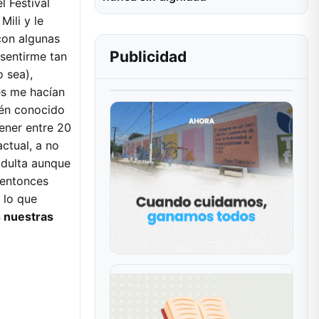
 Festival
Mili y le
con algunas
Publicidad
 sentirme tan
 sea),
es me hacían
bién conocido
ener entre 20
ctual, a no
adulta aunque
 entonces
 lo que
s nuestras