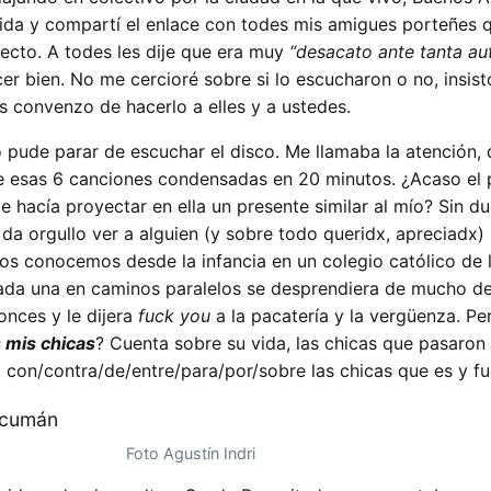
da y compartí el enlace con todes mis amigues porteñes q
ecto. A todes les dije que era muy
“desacato ante tanta au
cer bien. No me cercioré sobre si lo escucharon o no, insis
les convenzo de hacerlo a elles y a ustedes.
 pude parar de escuchar el disco. Me llamaba la atención, 
 esas 6 canciones condensadas en 20 minutos. ¿Acaso el
hacía proyectar en ella un presente similar al mío? Sin d
da orgullo ver a alguien (y sobre todo queridx, apreciadx)
 Nos conocemos desde la infancia en un colegio católico de l
ada una en caminos paralelos se desprendiera de mucho de
nces y le dijera
fuck you
a la pacatería y la vergüenza. Pe
 mis chicas
? Cuenta sobre su vida, las chicas que pasaron 
 con/contra/de/entre/para/por/sobre las chicas que es y fu
Foto Agustín Indri