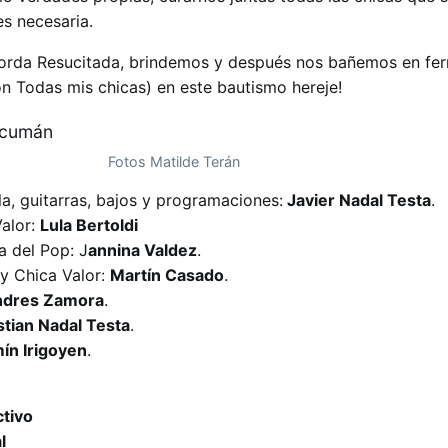
es necesaria.
Gorda Resucitada, brindemos y después nos bañemos en fer
n Todas mis chicas) en este bautismo hereje!
Fotos Matilde Terán
a, guitarras, bajos y programaciones:
Javier Nadal Testa
.
Valor:
Lula Bertoldi
 del Pop: J
annina Valdez
.
 y Chica Valor:
Martín Casado
.
dres Zamora
.
tian Nadal Testa
.
ín Irigoyen
.
ctivo
l