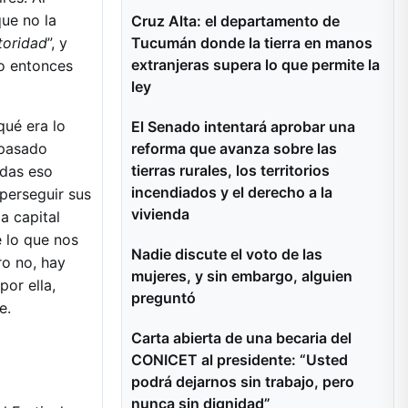
ue no la
Cruz Alta: el departamento de
toridad
”, y
Tucumán donde la tierra en manos
extranjeras supera lo que permite la
to entonces
ley
qué era lo
El Senado intentará aprobar una
 pasado
reforma que avanza sobre las
tierras rurales, los territorios
udas eso
incendiados y el derecho a la
 perseguir sus
vivienda
a capital
 lo que nos
Nadie discute el voto de las
ro no, hay
mujeres, y sin embargo, alguien
por ella,
preguntó
e.
Carta abierta de una becaria del
CONICET al presidente: “Usted
podrá dejarnos sin trabajo, pero
nunca sin dignidad”