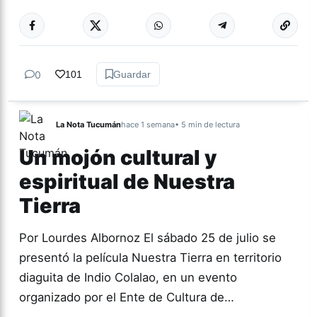
Más acc
ACTUALIDAD
0
101
Guardar
La Nota Tucumán
hace 1 semana
• 5 min de lectura
Un mojón cultural y
espiritual de Nuestra
Tierra
Por Lourdes Albornoz El sábado 25 de julio se
presentó la película Nuestra Tierra en territorio
diaguita de Indio Colalao, en un evento
organizado por el Ente de Cultura de…