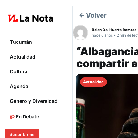
← Volver
Belen Del Huerto Romero
hace 6 años • 2 min de lec
Tucumán
“Albagancia
Actualidad
compartir e
Cultura
Actualidad
Agenda
Género y Diversidad
En Debate
Suscribirme