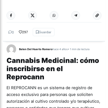
Más acc
SALUD
0
297
Guardar
Belen Del Huerto Romero
hace 4 años
• 1 min de lectura
Cannabis Medicinal: cómo
inscribirse en el
Reprocann
El REPROCANN es un sistema de registro de
acceso exclusivo para personas que soliciten
autorización al cultivo controlado y/o terapéutico,