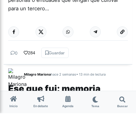
personas o entidades que tengan que cultivar
para un tercero…
Más acc
SALUD
0
284
Guardar
Milagro Mariona
hace 2 semanas
• 13 min de lectura
Ese que fui: memoria,
cuerpo y resistencia
intersex
Inicio
En debate
Agenda
Tema
Buscar
Candelaria Schamun es periodista, escritora y
activista intersex argentina. En 2023 publicó Ese