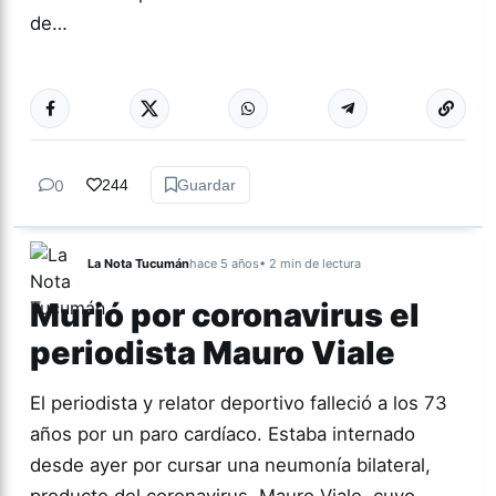
de…
Más acc
ACTUALIDAD
0
244
Guardar
La Nota Tucumán
hace 5 años
• 2 min de lectura
Murió por coronavirus el
periodista Mauro Viale
El periodista y relator deportivo falleció a los 73
años por un paro cardíaco. Estaba internado
desde ayer por cursar una neumonía bilateral,