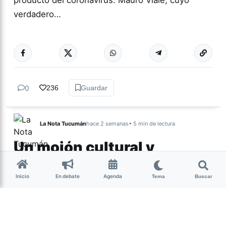
producto del coronavirus. Mauro Viale, cuyo
verdadero…
Más acc
ESPECTÁCULOS
0
236
Guardar
La Nota Tucumán
hace 2 semanas
• 5 min de lectura
Un mojón cultural y
espiritual de Nuestra
Tierra
Inicio
En debate
Agenda
Tema
Buscar
Por Lourdes Albornoz El sábado 25 de julio se
presentó la película Nuestra Tierra en territorio